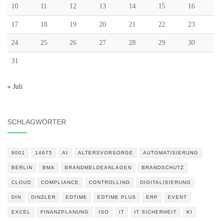
10
11
12
13
14
15
16
17
18
19
20
21
22
23
24
25
26
27
28
29
30
31
« Juli
SCHLAGWÖRTER
9001
14675
AI
ALTERSVORSORGE
AUTOMATISIERUNG
BERLIN
BMA
BRANDMELDEANLAGEN
BRANDSCHUTZ
CLOUD
COMPLIANCE
CONTROLLING
DIGITALISIERUNG
DIN
DINZLER
EDTIME
EDTIME PLUS
ERP
EVENT
EXCEL
FINANZPLANUNG
ISO
IT
IT SICHERHEIT
KI