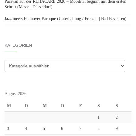
Paravan auf der REHACARE 2026 – Mobilität beginnt mit dem ersten
Schritt (Messe | Düsseldorf)
Jazz meets Hannover Baroque (Unterhaltung / Freizeit | Bad Bevensen)
KATEGORIEN
Kategorien
August 2026
M
D
M
D
F
S
S
1
2
3
4
5
6
7
8
9