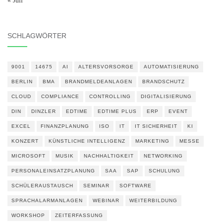
« Juli
SCHLAGWÖRTER
9001
14675
AI
ALTERSVORSORGE
AUTOMATISIERUNG
BERLIN
BMA
BRANDMELDEANLAGEN
BRANDSCHUTZ
CLOUD
COMPLIANCE
CONTROLLING
DIGITALISIERUNG
DIN
DINZLER
EDTIME
EDTIME PLUS
ERP
EVENT
EXCEL
FINANZPLANUNG
ISO
IT
IT SICHERHEIT
KI
KONZERT
KÜNSTLICHE INTELLIGENZ
MARKETING
MESSE
MICROSOFT
MUSIK
NACHHALTIGKEIT
NETWORKING
PERSONALEINSATZPLANUNG
SAA
SAP
SCHULUNG
SCHÜLERAUSTAUSCH
SEMINAR
SOFTWARE
SPRACHALARMANLAGEN
WEBINAR
WEITERBILDUNG
WORKSHOP
ZEITERFASSUNG