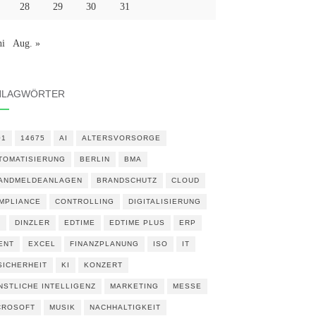
28
29
30
31
ni
Aug. »
HLAGWÖRTER
01
14675
AI
ALTERSVORSORGE
TOMATISIERUNG
BERLIN
BMA
ANDMELDEANLAGEN
BRANDSCHUTZ
CLOUD
MPLIANCE
CONTROLLING
DIGITALISIERUNG
N
DINZLER
EDTIME
EDTIME PLUS
ERP
ENT
EXCEL
FINANZPLANUNG
ISO
IT
 SICHERHEIT
KI
KONZERT
NSTLICHE INTELLIGENZ
MARKETING
MESSE
CROSOFT
MUSIK
NACHHALTIGKEIT