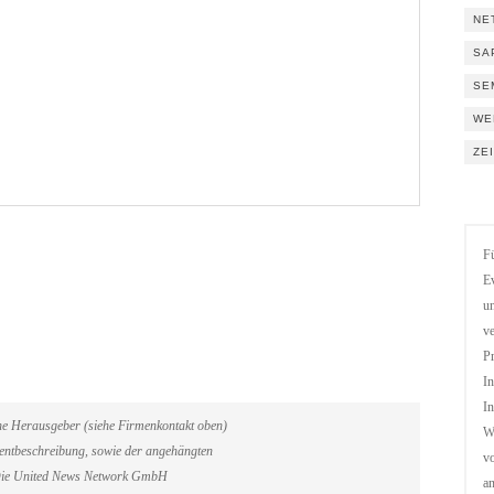
NE
SA
SE
WE
ZE
Fü
Ev
un
ve
Pr
In
In
ene Herausgeber (siehe Firmenkontakt oben)
We
Eventbeschreibung, sowie der angehängten
vo
. Die United News Network GmbH
a