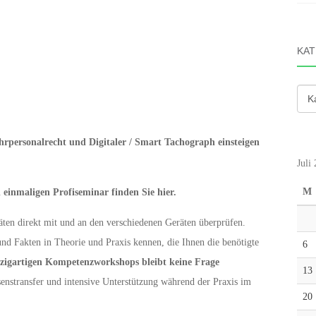
KAT
Kate
ahrpersonalrecht und Digitaler / Smart Tachograph einsteigen
Juli
M
 einmaligen Profiseminar finden Sie hier.
ten direkt mit und an den verschiedenen Geräten überprüfen.
und Fakten in Theorie und Praxis kennen, die Ihnen die benötigte
6
nzigartigen Kompetenzworkshops bleibt keine Frage
13
enstransfer und intensive Unterstützung während der Praxis im
20