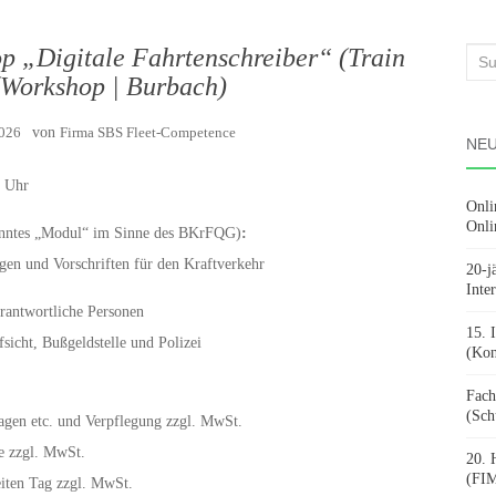
p „Digitale Fahrtenschreiber“ (Train
Suc
 (Workshop | Burbach)
nach
2026
von
Firma SBS Fleet-Competence
NEU
0 Uhr
Onli
Onli
anntes „Modul“ im Sinne des BKrFQG)
:
en und Vorschriften für den Kraftverkehr
20-j
Inte
erantwortliche Personen
15. 
sicht, Bußgeldstelle und Polizei
(Kon
Fach
(Sch
agen etc. und Verpflegung zzgl. MwSt.
e zzgl. MwSt.
20. 
(FIM
iten Tag zzgl. MwSt.