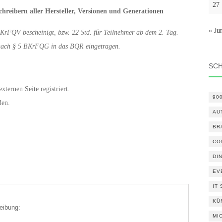
27
chreibern aller Hersteller, Versionen und Generationen
« Ju
KrFQV bescheinigt, bzw. 22 Std. für Teilnehmer ab dem 2. Tag.
 nach § 5 BKrFQG in das BQR eingetragen.
SC
xternen Seite registriert.
90
den.
AU
BR
CO
DI
EV
IT
KÜ
eibung:
MI