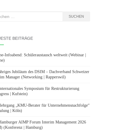
hen
SUCHEN
:
ESTE BEITRÄGE
ne-Infoabend: Schüleraustausch weltweit (Webinar |
ne)
ähriges Jubiläum des DSIM – Dachverband Schweizer
rim Manager (Networking | Rapperswil)
Internationales Symposium für Restrukturierung
gress | Kufstein)
lehrgang „KMU-Berater für Unternehmensnachfolge“
ulung | Köln)
Hamburger AIMP Forum Interim Management 2026
) (Konferenz | Hamburg)