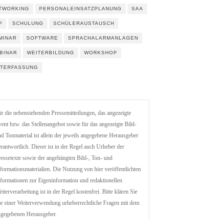
TWORKING
PERSONALEINSATZPLANUNG
SAA
P
SCHULUNG
SCHÜLERAUSTAUSCH
MINAR
SOFTWARE
SPRACHALARMANLAGEN
BINAR
WEITERBILDUNG
WORKSHOP
ITERFASSUNG
r die nebenstehenden Pressemitteilungen, das angezeigte
ent bzw. das Stellenangebot sowie für das angezeigte Bild-
d Tonmaterial ist allein der jeweils angegebene Herausgeber
rantwortlich. Dieser ist in der Regel auch Urheber der
essetexte sowie der angehängten Bild-, Ton- und
formationsmaterialien. Die Nutzung von hier veröffentlichten
formationen zur Eigeninformation und redaktionellen
iterverarbeitung ist in der Regel kostenfrei. Bitte klären Sie
r einer Weiterverwendung urheberrechtliche Fragen mit dem
ngegebenen Herausgeber.