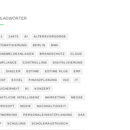
HLAGWÖRTER
01
14675
AI
ALTERSVORSORGE
TOMATISIERUNG
BERLIN
BMA
ANDMELDEANLAGEN
BRANDSCHUTZ
CLOUD
MPLIANCE
CONTROLLING
DIGITALISIERUNG
N
DINZLER
EDTIME
EDTIME PLUS
ERP
ENT
EXCEL
FINANZPLANUNG
ISO
IT
 SICHERHEIT
KI
KONZERT
NSTLICHE INTELLIGENZ
MARKETING
MESSE
CROSOFT
MUSIK
NACHHALTIGKEIT
TWORKING
PERSONALEINSATZPLANUNG
SAA
P
SCHULUNG
SCHÜLERAUSTAUSCH