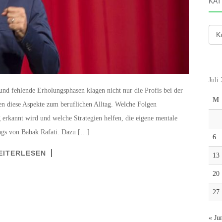
KAT
Kate
Juli
nd fehlende Erholungsphasen klagen nicht nur die Profis bei der
M
en diese Aspekte zum beruflichen Alltag. Welche Folgen
g erkannt wird und welche Strategien helfen, die eigene mentale
rags von Babak Rafati. Dazu […]
6
EITERLESEN
13
20
27
« Ju