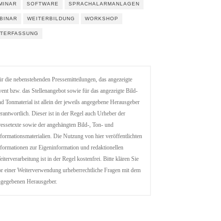
MINAR
SOFTWARE
SPRACHALARMANLAGEN
BINAR
WEITERBILDUNG
WORKSHOP
ITERFASSUNG
r die nebenstehenden Pressemitteilungen, das angezeigte
ent bzw. das Stellenangebot sowie für das angezeigte Bild-
d Tonmaterial ist allein der jeweils angegebene Herausgeber
rantwortlich. Dieser ist in der Regel auch Urheber der
essetexte sowie der angehängten Bild-, Ton- und
formationsmaterialien. Die Nutzung von hier veröffentlichten
formationen zur Eigeninformation und redaktionellen
iterverarbeitung ist in der Regel kostenfrei. Bitte klären Sie
r einer Weiterverwendung urheberrechtliche Fragen mit dem
ngegebenen Herausgeber.