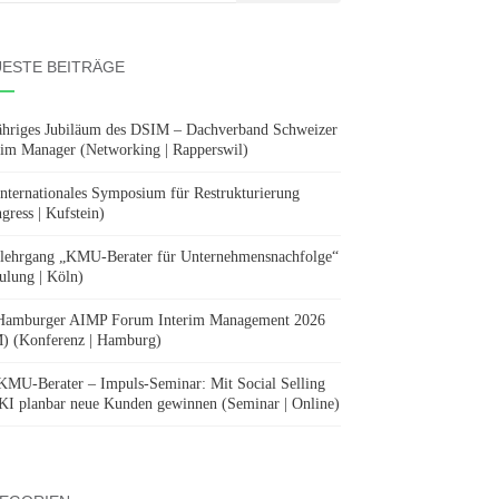
:
ESTE BEITRÄGE
ähriges Jubiläum des DSIM – Dachverband Schweizer
rim Manager (Networking | Rapperswil)
Internationales Symposium für Restrukturierung
gress | Kufstein)
lehrgang „KMU-Berater für Unternehmensnachfolge“
ulung | Köln)
Hamburger AIMP Forum Interim Management 2026
) (Konferenz | Hamburg)
KMU-Berater – Impuls-Seminar: Mit Social Selling
KI planbar neue Kunden gewinnen (Seminar | Online)