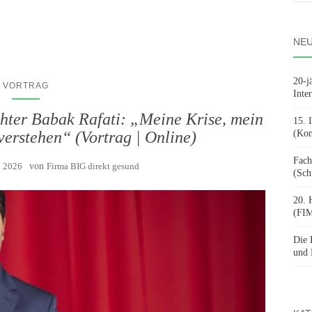
nach
NEU
20-j
VORTRAG
Inte
hter Babak Rafati: „Meine Krise, mein
15. 
verstehen“ (Vortrag | Online)
(Kon
Fach
i 2026
von
Firma BIG direkt gesund
(Sch
20. 
(FIM
Die 
und 