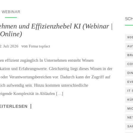
WEBINAR
SC
ehmen und Effizienzhebel KI (Webinar |
Online)
90
2. Juli 2026
von
Firma topfact
AU
BR
n effizient zugänglich In Unternehmen entsteht Wissen
CO
tion und Erfahrungswerte. Gleichzeitig liegt dieses Wissen in der
DI
n oder Verantwortungsbereichen vor. Dadurch kann der Zugriff auf
EV
dlich aufwendig sein. Hinzu kommen unterschiedliche
IT
eigende Komplexität in Abläufen […]
KÜ
EITERLESEN
MI
NE
SA