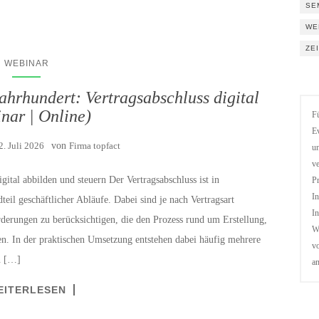
SE
WE
ZE
WEBINAR
hrhundert: Vertragsabschluss digital
nar | Online)
Fü
Ev
2. Juli 2026
von
Firma topfact
un
ve
ital abbilden und steuern Der Vertragsabschluss ist in
Pr
In
il geschäftlicher Abläufe. Dabei sind je nach Vertragsart
In
rderungen zu berücksichtigen, die den Prozess rund um Erstellung,
We
. In der praktischen Umsetzung entstehen dabei häufig mehrere
vo
on […]
a
EITERLESEN