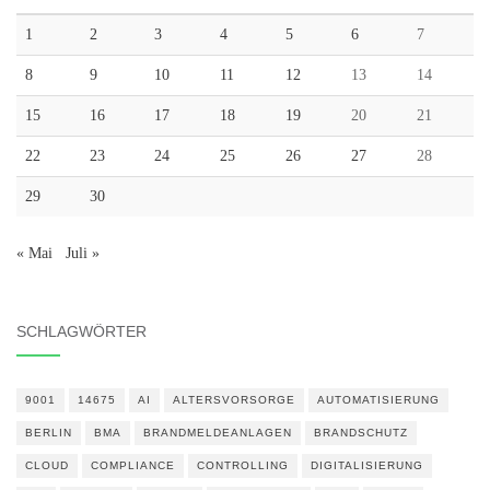
1
2
3
4
5
6
7
8
9
10
11
12
13
14
15
16
17
18
19
20
21
22
23
24
25
26
27
28
29
30
« Mai
Juli »
SCHLAGWÖRTER
9001
14675
AI
ALTERSVORSORGE
AUTOMATISIERUNG
BERLIN
BMA
BRANDMELDEANLAGEN
BRANDSCHUTZ
CLOUD
COMPLIANCE
CONTROLLING
DIGITALISIERUNG