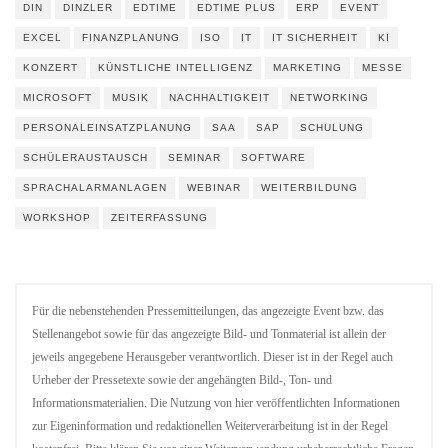
DIN
DINZLER
EDTIME
EDTIME PLUS
ERP
EVENT
EXCEL
FINANZPLANUNG
ISO
IT
IT SICHERHEIT
KI
KONZERT
KÜNSTLICHE INTELLIGENZ
MARKETING
MESSE
MICROSOFT
MUSIK
NACHHALTIGKEIT
NETWORKING
PERSONALEINSATZPLANUNG
SAA
SAP
SCHULUNG
SCHÜLERAUSTAUSCH
SEMINAR
SOFTWARE
SPRACHALARMANLAGEN
WEBINAR
WEITERBILDUNG
WORKSHOP
ZEITERFASSUNG
Für die nebenstehenden Pressemitteilungen, das angezeigte Event bzw. das
Stellenangebot sowie für das angezeigte Bild- und Tonmaterial ist allein der
jeweils angegebene Herausgeber verantwortlich. Dieser ist in der Regel auch
Urheber der Pressetexte sowie der angehängten Bild-, Ton- und
Informationsmaterialien. Die Nutzung von hier veröffentlichten Informationen
zur Eigeninformation und redaktionellen Weiterverarbeitung ist in der Regel