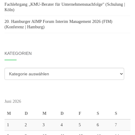
Fachlehrgang „KMU-Berater für Unternehmensnachfolge“ (Schulung |
Köln)
20. Hamburger AIMP Forum Interim Management 2026 (FIM)
(Konferenz | Hamburg)
KATEGORIEN
Kategorien
Juni 2026
M
D
M
D
F
S
S
1
2
3
4
5
6
7