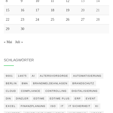
8
9
10
11
12
13
14
15
16
17
18
19
20
21
22
23
24
25
26
27
28
29
30
« Mai
Juli »
SCHLAGWÖRTER
9001
14675
AI
ALTERSVORSORGE
AUTOMATISIERUNG
BERLIN
BMA
BRANDMELDEANLAGEN
BRANDSCHUTZ
CLOUD
COMPLIANCE
CONTROLLING
DIGITALISIERUNG
DIN
DINZLER
EDTIME
EDTIME PLUS
ERP
EVENT
EXCEL
FINANZPLANUNG
ISO
IT
IT SICHERHEIT
KI