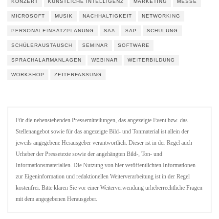
KONZERT
KÜNSTLICHE INTELLIGENZ
MARKETING
MESSE
MICROSOFT
MUSIK
NACHHALTIGKEIT
NETWORKING
PERSONALEINSATZPLANUNG
SAA
SAP
SCHULUNG
SCHÜLERAUSTAUSCH
SEMINAR
SOFTWARE
SPRACHALARMANLAGEN
WEBINAR
WEITERBILDUNG
WORKSHOP
ZEITERFASSUNG
Für die nebenstehenden Pressemitteilungen, das angezeigte Event bzw. das
Stellenangebot sowie für das angezeigte Bild- und Tonmaterial ist allein der
jeweils angegebene Herausgeber verantwortlich. Dieser ist in der Regel auch
Urheber der Pressetexte sowie der angehängten Bild-, Ton- und
Informationsmaterialien. Die Nutzung von hier veröffentlichten Informationen
zur Eigeninformation und redaktionellen Weiterverarbeitung ist in der Regel
kostenfrei. Bitte klären Sie vor einer Weiterverwendung urheberrechtliche Fragen
mit dem angegebenen Herausgeber.