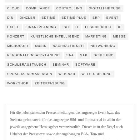
CLOUD
COMPLIANCE
CONTROLLING
DIGITALISIERUNG
DIN
DINZLER
EDTIME
EDTIME PLUS
ERP
EVENT
EXCEL
FINANZPLANUNG
ISO
IT
IT SICHERHEIT
KI
KONZERT
KÜNSTLICHE INTELLIGENZ
MARKETING
MESSE
MICROSOFT
MUSIK
NACHHALTIGKEIT
NETWORKING
PERSONALEINSATZPLANUNG
SAA
SAP
SCHULUNG
SCHÜLERAUSTAUSCH
SEMINAR
SOFTWARE
SPRACHALARMANLAGEN
WEBINAR
WEITERBILDUNG
WORKSHOP
ZEITERFASSUNG
Für die nebenstehenden Pressemitteilungen, das angezeigte Event bzw. das
Stellenangebot sowie für das angezeigte Bild- und Tonmaterial ist allein der
jeweils angegebene Herausgeber verantwortlich. Dieser ist in der Regel auch
Urheber der Pressetexte sowie der angehängten Bild-, Ton- und