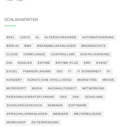
SCHLAGWÖRTER
9001
14675
AI
ALTERSVORSORGE
AUTOMATISIERUNG
BERLIN
BMA
BRANDMELDEANLAGEN
BRANDSCHUTZ
CLOUD
COMPLIANCE
CONTROLLING
DIGITALISIERUNG
DIN
DINZLER
EDTIME
EDTIME PLUS
ERP
EVENT
EXCEL
FINANZPLANUNG
ISO
IT
IT SICHERHEIT
KI
KONZERT
KÜNSTLICHE INTELLIGENZ
MARKETING
MESSE
MICROSOFT
MUSIK
NACHHALTIGKEIT
NETWORKING
PERSONALEINSATZPLANUNG
SAA
SAP
SCHULUNG
SCHÜLERAUSTAUSCH
SEMINAR
SOFTWARE
SPRACHALARMANLAGEN
WEBINAR
WEITERBILDUNG
WORKSHOP
ZEITERFASSUNG