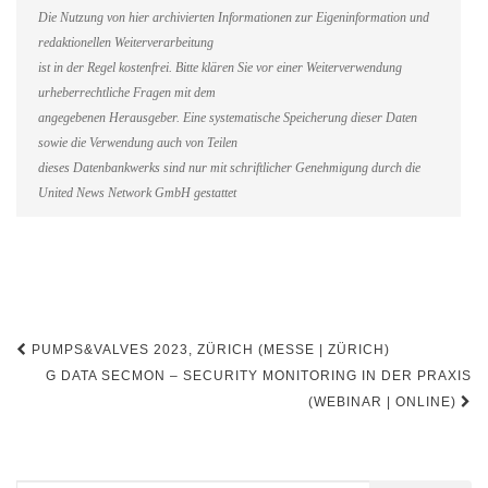
Die Nutzung von hier archivierten Informationen zur Eigeninformation und
redaktionellen Weiterverarbeitung
ist in der Regel kostenfrei. Bitte klären Sie vor einer Weiterverwendung
urheberrechtliche Fragen mit dem
angegebenen Herausgeber. Eine systematische Speicherung dieser Daten
sowie die Verwendung auch von Teilen
dieses Datenbankwerks sind nur mit schriftlicher Genehmigung durch die
United News Network GmbH gestattet
Beitragsnavigation
PUMPS&VALVES 2023, ZÜRICH (MESSE | ZÜRICH)
G DATA SECMON – SECURITY MONITORING IN DER PRAXIS
(WEBINAR | ONLINE)