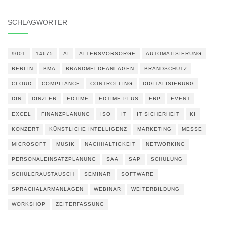
SCHLAGWÖRTER
9001
14675
AI
ALTERSVORSORGE
AUTOMATISIERUNG
BERLIN
BMA
BRANDMELDEANLAGEN
BRANDSCHUTZ
CLOUD
COMPLIANCE
CONTROLLING
DIGITALISIERUNG
DIN
DINZLER
EDTIME
EDTIME PLUS
ERP
EVENT
EXCEL
FINANZPLANUNG
ISO
IT
IT SICHERHEIT
KI
KONZERT
KÜNSTLICHE INTELLIGENZ
MARKETING
MESSE
MICROSOFT
MUSIK
NACHHALTIGKEIT
NETWORKING
PERSONALEINSATZPLANUNG
SAA
SAP
SCHULUNG
SCHÜLERAUSTAUSCH
SEMINAR
SOFTWARE
SPRACHALARMANLAGEN
WEBINAR
WEITERBILDUNG
WORKSHOP
ZEITERFASSUNG