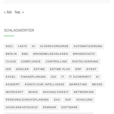
« Juli
Sep. »
SCHLAGWÖRTER
9001
14675
AI
ALTERSVORSORGE
AUTOMATISIERUNG
BERLIN
BMA
BRANDMELDEANLAGEN
BRANDSCHUTZ
CLOUD
COMPLIANCE
CONTROLLING
DIGITALISIERUNG
DIN
DINZLER
EDTIME
EDTIME PLUS
ERP
EVENT
EXCEL
FINANZPLANUNG
ISO
IT
IT SICHERHEIT
KI
KONZERT
KÜNSTLICHE INTELLIGENZ
MARKETING
MESSE
MICROSOFT
MUSIK
NACHHALTIGKEIT
NETWORKING
PERSONALEINSATZPLANUNG
SAA
SAP
SCHULUNG
SCHÜLERAUSTAUSCH
SEMINAR
SOFTWARE