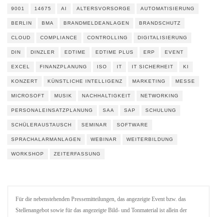
9001
14675
AI
ALTERSVORSORGE
AUTOMATISIERUNG
BERLIN
BMA
BRANDMELDEANLAGEN
BRANDSCHUTZ
CLOUD
COMPLIANCE
CONTROLLING
DIGITALISIERUNG
DIN
DINZLER
EDTIME
EDTIME PLUS
ERP
EVENT
EXCEL
FINANZPLANUNG
ISO
IT
IT SICHERHEIT
KI
KONZERT
KÜNSTLICHE INTELLIGENZ
MARKETING
MESSE
MICROSOFT
MUSIK
NACHHALTIGKEIT
NETWORKING
PERSONALEINSATZPLANUNG
SAA
SAP
SCHULUNG
SCHÜLERAUSTAUSCH
SEMINAR
SOFTWARE
SPRACHALARMANLAGEN
WEBINAR
WEITERBILDUNG
WORKSHOP
ZEITERFASSUNG
Für die nebenstehenden Pressemitteilungen, das angezeigte Event bzw. das
Stellenangebot sowie für das angezeigte Bild- und Tonmaterial ist allein der