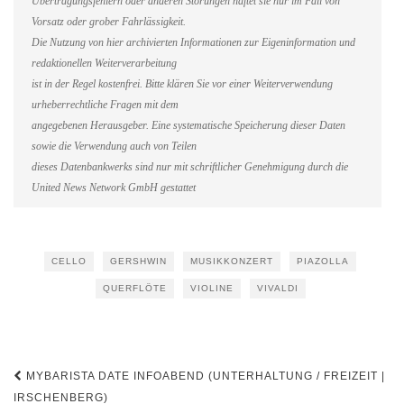
Übertragungsfehlern oder anderen Störungen haftet sie nur im Fall von
Vorsatz oder grober Fahrlässigkeit.
Die Nutzung von hier archivierten Informationen zur Eigeninformation und
redaktionellen Weiterverarbeitung
ist in der Regel kostenfrei. Bitte klären Sie vor einer Weiterverwendung
urheberrechtliche Fragen mit dem
angegebenen Herausgeber. Eine systematische Speicherung dieser Daten
sowie die Verwendung auch von Teilen
dieses Datenbankwerks sind nur mit schriftlicher Genehmigung durch die
United News Network GmbH gestattet
CELLO
GERSHWIN
MUSIKKONZERT
PIAZOLLA
QUERFLÖTE
VIOLINE
VIVALDI
Beitragsnavigation
MYBARISTA DATE INFOABEND (UNTERHALTUNG / FREIZEIT |
IRSCHENBERG)