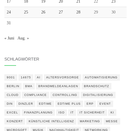
17
18
19
20
21
22
23
24
25
26
27
28
29
30
31
« Juni
Aug. »
SCHLAGWÖRTER
9001
14675
AI
ALTERSVORSORGE
AUTOMATISIERUNG
BERLIN
BMA
BRANDMELDEANLAGEN
BRANDSCHUTZ
CLOUD
COMPLIANCE
CONTROLLING
DIGITALISIERUNG
DIN
DINZLER
EDTIME
EDTIME PLUS
ERP
EVENT
EXCEL
FINANZPLANUNG
ISO
IT
IT SICHERHEIT
KI
KONZERT
KÜNSTLICHE INTELLIGENZ
MARKETING
MESSE
MICROSOFT
MUSIK
NACHHALTIGKEIT
NETWORKING