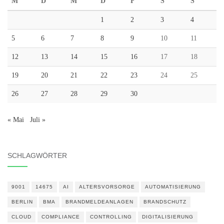
M
D
M
D
F
S
S
1
2
3
4
5
6
7
8
9
10
11
12
13
14
15
16
17
18
19
20
21
22
23
24
25
26
27
28
29
30
« Mai
Juli »
SCHLAGWÖRTER
9001
14675
AI
ALTERSVORSORGE
AUTOMATISIERUNG
BERLIN
BMA
BRANDMELDEANLAGEN
BRANDSCHUTZ
CLOUD
COMPLIANCE
CONTROLLING
DIGITALISIERUNG