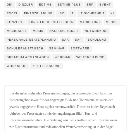
DIN
DINZLER
EDTIME
EDTIME PLUS
ERP
EVENT
EXCEL
FINANZPLANUNG
ISO
IT
IT SICHERHEIT
KI
KONZERT
KÜNSTLICHE INTELLIGENZ
MARKETING
MESSE
MICROSOFT
MUSIK
NACHHALTIGKEIT
NETWORKING
PERSONALEINSATZPLANUNG
SAA
SAP
SCHULUNG
SCHÜLERAUSTAUSCH
SEMINAR
SOFTWARE
SPRACHALARMANLAGEN
WEBINAR
WEITERBILDUNG
WORKSHOP
ZEITERFASSUNG
Für die nebenstehenden Pressemitteilungen, das angezeigte Event bzw. das
Stellenangebot sowie für das angezeigte Bild- und Tonmaterial ist allein der
jeweils angegebene Herausgeber verantwortlich. Dieser ist in der Regel auch
Urheber der Pressetexte sowie der angehängten Bild-, Ton- und
Informationsmaterialien. Die Nutzung von hier veröffentlichten Informationen
zur Eigeninformation und redaktionellen Weiterverarbeitung ist in der Regel