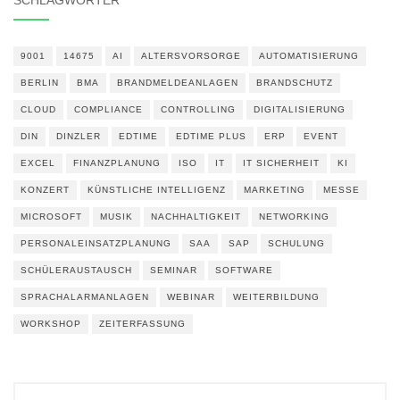
SCHLAGWÖRTER
9001
14675
AI
ALTERSVORSORGE
AUTOMATISIERUNG
BERLIN
BMA
BRANDMELDEANLAGEN
BRANDSCHUTZ
CLOUD
COMPLIANCE
CONTROLLING
DIGITALISIERUNG
DIN
DINZLER
EDTIME
EDTIME PLUS
ERP
EVENT
EXCEL
FINANZPLANUNG
ISO
IT
IT SICHERHEIT
KI
KONZERT
KÜNSTLICHE INTELLIGENZ
MARKETING
MESSE
MICROSOFT
MUSIK
NACHHALTIGKEIT
NETWORKING
PERSONALEINSATZPLANUNG
SAA
SAP
SCHULUNG
SCHÜLERAUSTAUSCH
SEMINAR
SOFTWARE
SPRACHALARMANLAGEN
WEBINAR
WEITERBILDUNG
WORKSHOP
ZEITERFASSUNG