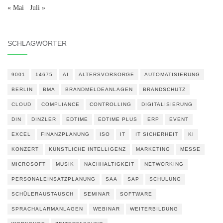
« Mai
Juli »
SCHLAGWÖRTER
9001
14675
AI
ALTERSVORSORGE
AUTOMATISIERUNG
BERLIN
BMA
BRANDMELDEANLAGEN
BRANDSCHUTZ
CLOUD
COMPLIANCE
CONTROLLING
DIGITALISIERUNG
DIN
DINZLER
EDTIME
EDTIME PLUS
ERP
EVENT
EXCEL
FINANZPLANUNG
ISO
IT
IT SICHERHEIT
KI
KONZERT
KÜNSTLICHE INTELLIGENZ
MARKETING
MESSE
MICROSOFT
MUSIK
NACHHALTIGKEIT
NETWORKING
PERSONALEINSATZPLANUNG
SAA
SAP
SCHULUNG
SCHÜLERAUSTAUSCH
SEMINAR
SOFTWARE
SPRACHALARMANLAGEN
WEBINAR
WEITERBILDUNG