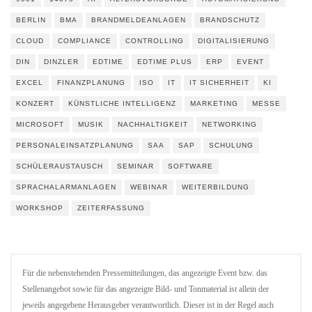
BERLIN
BMA
BRANDMELDEANLAGEN
BRANDSCHUTZ
CLOUD
COMPLIANCE
CONTROLLING
DIGITALISIERUNG
DIN
DINZLER
EDTIME
EDTIME PLUS
ERP
EVENT
EXCEL
FINANZPLANUNG
ISO
IT
IT SICHERHEIT
KI
KONZERT
KÜNSTLICHE INTELLIGENZ
MARKETING
MESSE
MICROSOFT
MUSIK
NACHHALTIGKEIT
NETWORKING
PERSONALEINSATZPLANUNG
SAA
SAP
SCHULUNG
SCHÜLERAUSTAUSCH
SEMINAR
SOFTWARE
SPRACHALARMANLAGEN
WEBINAR
WEITERBILDUNG
WORKSHOP
ZEITERFASSUNG
Für die nebenstehenden Pressemitteilungen, das angezeigte Event bzw. das
Stellenangebot sowie für das angezeigte Bild- und Tonmaterial ist allein der
jeweils angegebene Herausgeber verantwortlich. Dieser ist in der Regel auch