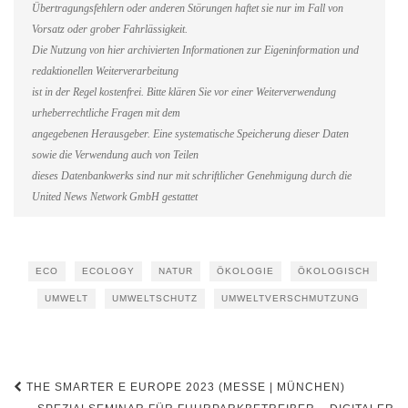
Übertragungsfehlern oder anderen Störungen haftet sie nur im Fall von
Vorsatz oder grober Fahrlässigkeit.
Die Nutzung von hier archivierten Informationen zur Eigeninformation und
redaktionellen Weiterverarbeitung
ist in der Regel kostenfrei. Bitte klären Sie vor einer Weiterverwendung
urheberrechtliche Fragen mit dem
angegebenen Herausgeber. Eine systematische Speicherung dieser Daten
sowie die Verwendung auch von Teilen
dieses Datenbankwerks sind nur mit schriftlicher Genehmigung durch die
United News Network GmbH gestattet
ECO
ECOLOGY
NATUR
ÖKOLOGIE
ÖKOLOGISCH
UMWELT
UMWELTSCHUTZ
UMWELTVERSCHMUTZUNG
Beitragsnavigation
THE SMARTER E EUROPE 2023 (MESSE | MÜNCHEN)