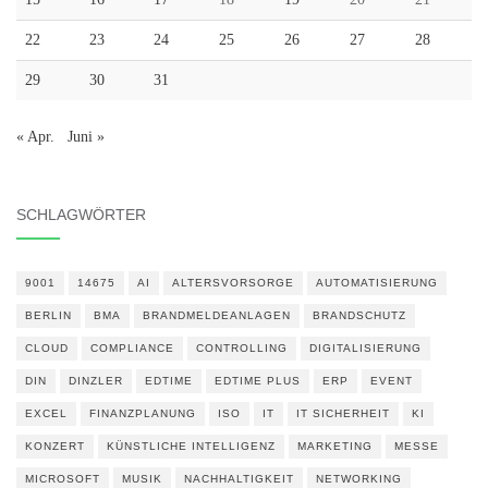
22
23
24
25
26
27
28
29
30
31
« Apr.
Juni »
SCHLAGWÖRTER
9001
14675
AI
ALTERSVORSORGE
AUTOMATISIERUNG
BERLIN
BMA
BRANDMELDEANLAGEN
BRANDSCHUTZ
CLOUD
COMPLIANCE
CONTROLLING
DIGITALISIERUNG
DIN
DINZLER
EDTIME
EDTIME PLUS
ERP
EVENT
EXCEL
FINANZPLANUNG
ISO
IT
IT SICHERHEIT
KI
KONZERT
KÜNSTLICHE INTELLIGENZ
MARKETING
MESSE
MICROSOFT
MUSIK
NACHHALTIGKEIT
NETWORKING