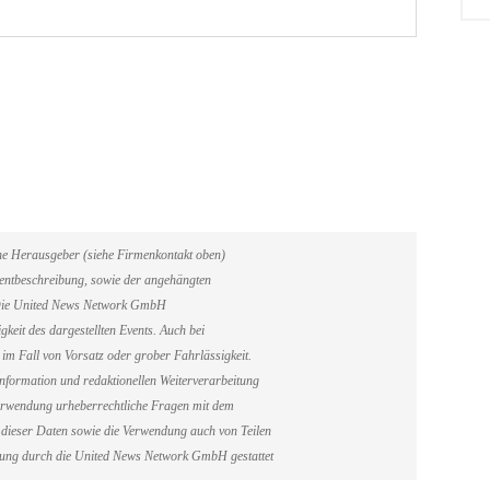
ene Herausgeber (siehe Firmenkontakt oben)
Eventbeschreibung, sowie der angehängten
. Die United News Network GmbH
gkeit des dargestellten Events. Auch bei
im Fall von Vorsatz oder grober Fahrlässigkeit.
information und redaktionellen Weiterverarbeitung
erverwendung urheberrechtliche Fragen mit dem
dieser Daten sowie die Verwendung auch von Teilen
gung durch die United News Network GmbH gestattet