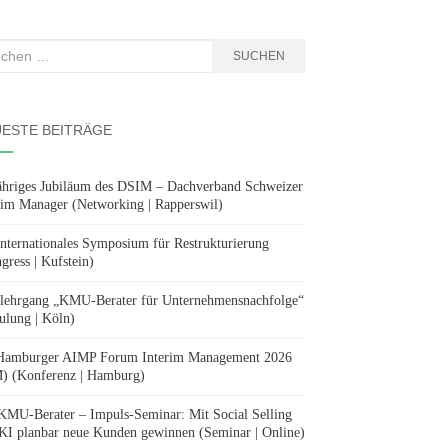
hen
SUCHEN
:
ESTE BEITRÄGE
ähriges Jubiläum des DSIM – Dachverband Schweizer
rim Manager (Networking | Rapperswil)
Internationales Symposium für Restrukturierung
gress | Kufstein)
lehrgang „KMU-Berater für Unternehmensnachfolge“
ulung | Köln)
Hamburger AIMP Forum Interim Management 2026
) (Konferenz | Hamburg)
KMU-Berater – Impuls-Seminar: Mit Social Selling
KI planbar neue Kunden gewinnen (Seminar | Online)