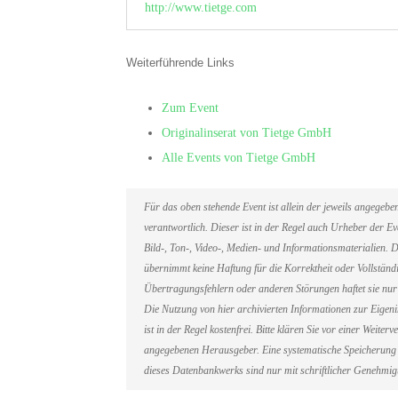
http://www.tietge.com
Weiterführende Links
Zum Event
Originalinserat von Tietge GmbH
Alle Events von Tietge GmbH
Für das oben stehende Event ist allein der jeweils angegeb
verantwortlich. Dieser ist in der Regel auch Urheber der 
Bild-, Ton-, Video-, Medien- und Informationsmaterialien
übernimmt keine Haftung für die Korrektheit oder Vollständi
Übertragungsfehlern oder anderen Störungen haftet sie nur 
Die Nutzung von hier archivierten Informationen zur Eigen
ist in der Regel kostenfrei. Bitte klären Sie vor einer Weit
angegebenen Herausgeber. Eine systematische Speicherung 
dieses Datenbankwerks sind nur mit schriftlicher Genehmi