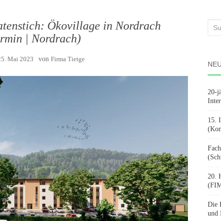
tenstich: Ökovillage in Nordrach
Suc
ermin | Nordrach)
nach
25. Mai 2023
von
Firma Tietge
NEU
20-j
Inte
15. 
(Kon
Fach
(Sch
20. 
(FIM
Die 
und 