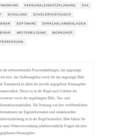
TWORKING
PERSONALEINSATZPLANUNG
SAA
P
SCHULUNG
SCHÜLERAUSTAUSCH
MINAR
SOFTWARE
SPRACHALARMANLAGEN
BINAR
WEITERBILDUNG
WORKSHOP
ITERFASSUNG
r die nebenstehenden Pressemitteilungen, das angezeigte
ent bzw. das Stellenangebot sowie für das angezeigte Bild-
d Tonmaterial ist allein der jeweils angegebene Herausgeber
rantwortlich. Dieser ist in der Regel auch Urheber der
essetexte sowie der angehängten Bild-, Ton- und
formationsmaterialien. Die Nutzung von hier veröffentlichten
formationen zur Eigeninformation und redaktionellen
iterverarbeitung ist in der Regel kostenfrei. Bitte klären Sie
r einer Weiterverwendung urheberrechtliche Fragen mit dem
ngegebenen Herausgeber.