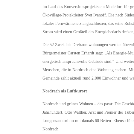
im Lauf des Konversionsprojekts ein Modellort für g
Ökovillage-Projektleiter Svet Ivanoff. Die nach Süde
lokales Fernwärmenetz angeschlossen, das seine Rohst
Strom wird einen Großteil des Energiebedarfs decken,
Die 52 Zwei- bis Dreiraumwohnungen werden überwiege
Bürgermeister Carsten Erhardt sagt: „Als Energie-
energetisch anspruchsvolle Gebäude sind.“ Und weite
Menschen, die in Nordrach eine Wohnung suchen. Mit
Gemeinde zählt aktuell rund 2.000 Einwohner und wä
Nordrach als Luftkurort
Nordrach und grünes Wohnen – das passt: Die Geschich
Jahrhundert. Otto Walther, Arzt und Pionier der Tuber
Lungensanatorium mit damals 60 Betten. Ebenso führt
Nordrach.