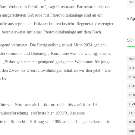
29
rünes Wohnen in Reinform“, sagt Grossmann-Partnerarchitekt und
n ausgerichteten Gebäude mit Photovoltaikanlage sind an ein
« Ap
offe aus regionalen Holzabschnitten bezieht. Regenerativ erzeugter
 beispielsweise mit einer Photovoltaikanlage auf dem Dach.
SC
nd vermietet. Die Fertigstellung ist auf Mitte 2024 geplant.
Musterkommune und Bioenergie-Kommune war uns wichtig, dass es
90
r: „Bisher gab es nicht genügend geeigneten Wohnraum für junge
AU
 den Zwei- bis Dreiraumwohnungen schaffen wir den jetzt.“ Die
BR
chst.
CO
DI
te von Nordrach als Luftkurort reicht bis zurück ins 19.
EV
kuloseforschung, eröffnete hier 1890/91 das erste
IT
e die Rothschild-Stiftung von 1905 an eine Lungenheilanstalt in
KÜ
MI