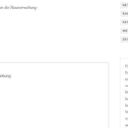
NE
 an die Hausverwaltung:
SA
SE
WE
ZE
Fü
Ev
eibung:
un
ve
Pr
In
In
We
vo
a