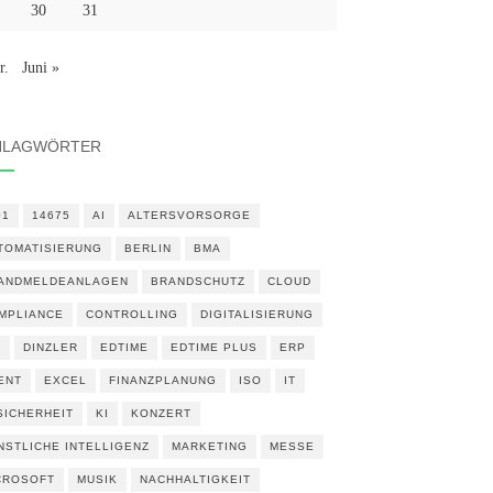
30
31
r.
Juni »
HLAGWÖRTER
01
14675
AI
ALTERSVORSORGE
TOMATISIERUNG
BERLIN
BMA
ANDMELDEANLAGEN
BRANDSCHUTZ
CLOUD
MPLIANCE
CONTROLLING
DIGITALISIERUNG
N
DINZLER
EDTIME
EDTIME PLUS
ERP
ENT
EXCEL
FINANZPLANUNG
ISO
IT
 SICHERHEIT
KI
KONZERT
NSTLICHE INTELLIGENZ
MARKETING
MESSE
CROSOFT
MUSIK
NACHHALTIGKEIT