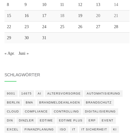
8
9
10
11
12
13
14
15
16
17
18
19
20
21
22
23
24
25
26
27
28
29
30
31
« Apr.
Juni »
SCHLAGWÖRTER
9001
14675
AI
ALTERSVORSORGE
AUTOMATISIERUNG
BERLIN
BMA
BRANDMELDEANLAGEN
BRANDSCHUTZ
CLOUD
COMPLIANCE
CONTROLLING
DIGITALISIERUNG
DIN
DINZLER
EDTIME
EDTIME PLUS
ERP
EVENT
EXCEL
FINANZPLANUNG
ISO
IT
IT SICHERHEIT
KI