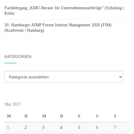
Fachlehrgang „KMU-Berater für Unternehmensnachfolge“ (Schulung |
Köln)
20. Hamburger AIMP Forum Interim Management 2026 (FIM)
(Konferenz | Hamburg)
KATEGORIEN
Kategorien
Mai 2023
M
D
M
D
F
S
S
1
2
3
4
5
6
7