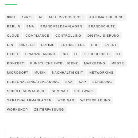
9001
14675
AI
ALTERSVORSORGE
AUTOMATISIERUNG
BERLIN
BMA
BRANDMELDEANLAGEN
BRANDSCHUTZ
CLOUD
COMPLIANCE
CONTROLLING
DIGITALISIERUNG
DIN
DINZLER
EDTIME
EDTIME PLUS
ERP
EVENT
EXCEL
FINANZPLANUNG
ISO
IT
IT SICHERHEIT
KI
KONZERT
KÜNSTLICHE INTELLIGENZ
MARKETING
MESSE
MICROSOFT
MUSIK
NACHHALTIGKEIT
NETWORKING
PERSONALEINSATZPLANUNG
SAA
SAP
SCHULUNG
SCHÜLERAUSTAUSCH
SEMINAR
SOFTWARE
SPRACHALARMANLAGEN
WEBINAR
WEITERBILDUNG
WORKSHOP
ZEITERFASSUNG