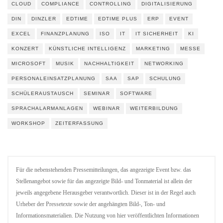
CLOUD
COMPLIANCE
CONTROLLING
DIGITALISIERUNG
DIN
DINZLER
EDTIME
EDTIME PLUS
ERP
EVENT
EXCEL
FINANZPLANUNG
ISO
IT
IT SICHERHEIT
KI
KONZERT
KÜNSTLICHE INTELLIGENZ
MARKETING
MESSE
MICROSOFT
MUSIK
NACHHALTIGKEIT
NETWORKING
PERSONALEINSATZPLANUNG
SAA
SAP
SCHULUNG
SCHÜLERAUSTAUSCH
SEMINAR
SOFTWARE
SPRACHALARMANLAGEN
WEBINAR
WEITERBILDUNG
WORKSHOP
ZEITERFASSUNG
Für die nebenstehenden Pressemitteilungen, das angezeigte Event bzw. das
Stellenangebot sowie für das angezeigte Bild- und Tonmaterial ist allein der
jeweils angegebene Herausgeber verantwortlich. Dieser ist in der Regel auch
Urheber der Pressetexte sowie der angehängten Bild-, Ton- und
Informationsmaterialien. Die Nutzung von hier veröffentlichten Informationen