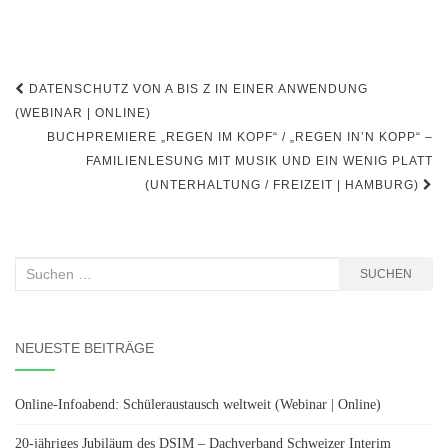
Beitragsnavigation
DATENSCHUTZ VON A BIS Z IN EINER ANWENDUNG
(WEBINAR | ONLINE)
BUCHPREMIERE „REGEN IM KOPF“ / „REGEN IN’N KOPP“ –
FAMILIENLESUNG MIT MUSIK UND EIN WENIG PLATT
(UNTERHALTUNG / FREIZEIT | HAMBURG)
Suchen
SUCHEN
nach:
NEUESTE BEITRÄGE
Online-Infoabend: Schüleraustausch weltweit (Webinar | Online)
20-jähriges Jubiläum des DSIM – Dachverband Schweizer Interim