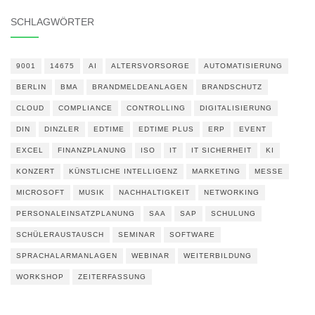
SCHLAGWÖRTER
9001
14675
AI
ALTERSVORSORGE
AUTOMATISIERUNG
BERLIN
BMA
BRANDMELDEANLAGEN
BRANDSCHUTZ
CLOUD
COMPLIANCE
CONTROLLING
DIGITALISIERUNG
DIN
DINZLER
EDTIME
EDTIME PLUS
ERP
EVENT
EXCEL
FINANZPLANUNG
ISO
IT
IT SICHERHEIT
KI
KONZERT
KÜNSTLICHE INTELLIGENZ
MARKETING
MESSE
MICROSOFT
MUSIK
NACHHALTIGKEIT
NETWORKING
PERSONALEINSATZPLANUNG
SAA
SAP
SCHULUNG
SCHÜLERAUSTAUSCH
SEMINAR
SOFTWARE
SPRACHALARMANLAGEN
WEBINAR
WEITERBILDUNG
WORKSHOP
ZEITERFASSUNG