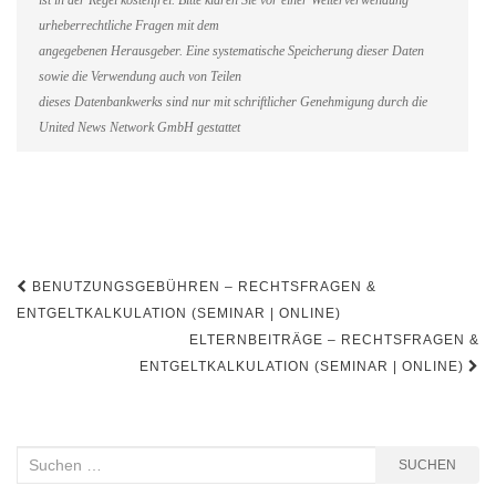
ist in der Regel kostenfrei. Bitte klären Sie vor einer Weiterverwendung
urheberrechtliche Fragen mit dem
angegebenen Herausgeber. Eine systematische Speicherung dieser Daten
sowie die Verwendung auch von Teilen
dieses Datenbankwerks sind nur mit schriftlicher Genehmigung durch die
United News Network GmbH gestattet
Beitragsnavigation
BENUTZUNGSGEBÜHREN – RECHTSFRAGEN &
ENTGELTKALKULATION (SEMINAR | ONLINE)
ELTERNBEITRÄGE – RECHTSFRAGEN &
ENTGELTKALKULATION (SEMINAR | ONLINE)
Suchen
SUCHEN
nach: