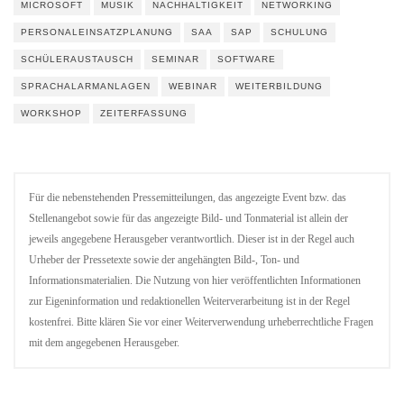
MICROSOFT
MUSIK
NACHHALTIGKEIT
NETWORKING
PERSONALEINSATZPLANUNG
SAA
SAP
SCHULUNG
SCHÜLERAUSTAUSCH
SEMINAR
SOFTWARE
SPRACHALARMANLAGEN
WEBINAR
WEITERBILDUNG
WORKSHOP
ZEITERFASSUNG
Für die nebenstehenden Pressemitteilungen, das angezeigte Event bzw. das
Stellenangebot sowie für das angezeigte Bild- und Tonmaterial ist allein der
jeweils angegebene Herausgeber verantwortlich. Dieser ist in der Regel auch
Urheber der Pressetexte sowie der angehängten Bild-, Ton- und
Informationsmaterialien. Die Nutzung von hier veröffentlichten Informationen
zur Eigeninformation und redaktionellen Weiterverarbeitung ist in der Regel
kostenfrei. Bitte klären Sie vor einer Weiterverwendung urheberrechtliche Fragen
mit dem angegebenen Herausgeber.