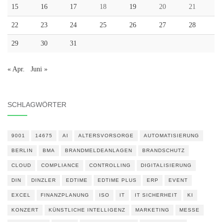
15
16
17
18
19
20
21
22
23
24
25
26
27
28
29
30
31
« Apr.
Juni »
SCHLAGWÖRTER
9001
14675
AI
ALTERSVORSORGE
AUTOMATISIERUNG
BERLIN
BMA
BRANDMELDEANLAGEN
BRANDSCHUTZ
CLOUD
COMPLIANCE
CONTROLLING
DIGITALISIERUNG
DIN
DINZLER
EDTIME
EDTIME PLUS
ERP
EVENT
EXCEL
FINANZPLANUNG
ISO
IT
IT SICHERHEIT
KI
KONZERT
KÜNSTLICHE INTELLIGENZ
MARKETING
MESSE