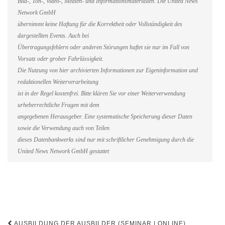
Bild-, Ton-, Video-, Medien- und Informationsmaterialien. Die United News
Network GmbH
übernimmt keine Haftung für die Korrektheit oder Vollständigkeit des
dargestellten Events. Auch bei
Übertragungsfehlern oder anderen Störungen haftet sie nur im Fall von
Vorsatz oder grober Fahrlässigkeit.
Die Nutzung von hier archivierten Informationen zur Eigeninformation und
redaktionellen Weiterverarbeitung
ist in der Regel kostenfrei. Bitte klären Sie vor einer Weiterverwendung
urheberrechtliche Fragen mit dem
angegebenen Herausgeber. Eine systematische Speicherung dieser Daten
sowie die Verwendung auch von Teilen
dieses Datenbankwerks sind nur mit schriftlicher Genehmigung durch die
United News Network GmbH gestattet
Beitragsnavigation
AUSBILDUNG DER AUSBILDER (SEMINAR | ONLINE)