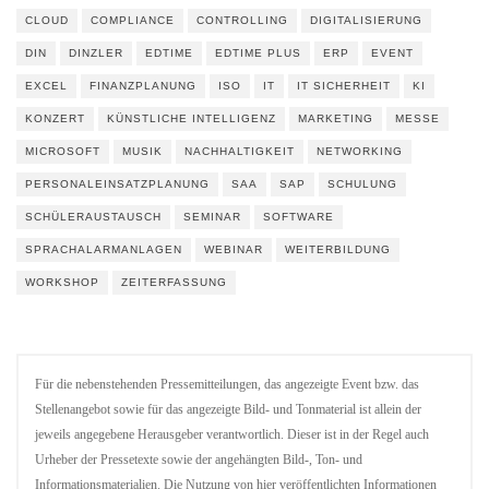
CLOUD
COMPLIANCE
CONTROLLING
DIGITALISIERUNG
DIN
DINZLER
EDTIME
EDTIME PLUS
ERP
EVENT
EXCEL
FINANZPLANUNG
ISO
IT
IT SICHERHEIT
KI
KONZERT
KÜNSTLICHE INTELLIGENZ
MARKETING
MESSE
MICROSOFT
MUSIK
NACHHALTIGKEIT
NETWORKING
PERSONALEINSATZPLANUNG
SAA
SAP
SCHULUNG
SCHÜLERAUSTAUSCH
SEMINAR
SOFTWARE
SPRACHALARMANLAGEN
WEBINAR
WEITERBILDUNG
WORKSHOP
ZEITERFASSUNG
Für die nebenstehenden Pressemitteilungen, das angezeigte Event bzw. das
Stellenangebot sowie für das angezeigte Bild- und Tonmaterial ist allein der
jeweils angegebene Herausgeber verantwortlich. Dieser ist in der Regel auch
Urheber der Pressetexte sowie der angehängten Bild-, Ton- und
Informationsmaterialien. Die Nutzung von hier veröffentlichten Informationen