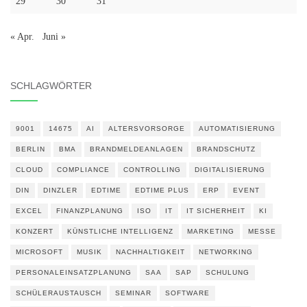
29
30
31
« Apr.
Juni »
SCHLAGWÖRTER
9001
14675
AI
ALTERSVORSORGE
AUTOMATISIERUNG
BERLIN
BMA
BRANDMELDEANLAGEN
BRANDSCHUTZ
CLOUD
COMPLIANCE
CONTROLLING
DIGITALISIERUNG
DIN
DINZLER
EDTIME
EDTIME PLUS
ERP
EVENT
EXCEL
FINANZPLANUNG
ISO
IT
IT SICHERHEIT
KI
KONZERT
KÜNSTLICHE INTELLIGENZ
MARKETING
MESSE
MICROSOFT
MUSIK
NACHHALTIGKEIT
NETWORKING
PERSONALEINSATZPLANUNG
SAA
SAP
SCHULUNG
SCHÜLERAUSTAUSCH
SEMINAR
SOFTWARE