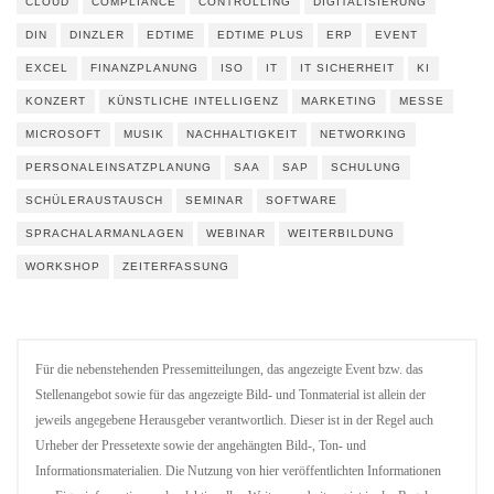
CLOUD
COMPLIANCE
CONTROLLING
DIGITALISIERUNG
DIN
DINZLER
EDTIME
EDTIME PLUS
ERP
EVENT
EXCEL
FINANZPLANUNG
ISO
IT
IT SICHERHEIT
KI
KONZERT
KÜNSTLICHE INTELLIGENZ
MARKETING
MESSE
MICROSOFT
MUSIK
NACHHALTIGKEIT
NETWORKING
PERSONALEINSATZPLANUNG
SAA
SAP
SCHULUNG
SCHÜLERAUSTAUSCH
SEMINAR
SOFTWARE
SPRACHALARMANLAGEN
WEBINAR
WEITERBILDUNG
WORKSHOP
ZEITERFASSUNG
Für die nebenstehenden Pressemitteilungen, das angezeigte Event bzw. das
Stellenangebot sowie für das angezeigte Bild- und Tonmaterial ist allein der
jeweils angegebene Herausgeber verantwortlich. Dieser ist in der Regel auch
Urheber der Pressetexte sowie der angehängten Bild-, Ton- und
Informationsmaterialien. Die Nutzung von hier veröffentlichten Informationen