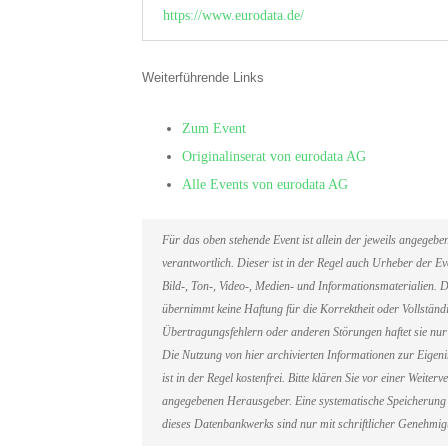
https://www.eurodata.de/
Weiterführende Links
Zum Event
Originalinserat von eurodata AG
Alle Events von eurodata AG
Für das oben stehende Event ist allein der jeweils angegeb
verantwortlich. Dieser ist in der Regel auch Urheber der 
Bild-, Ton-, Video-, Medien- und Informationsmaterialien
übernimmt keine Haftung für die Korrektheit oder Vollständi
Übertragungsfehlern oder anderen Störungen haftet sie nur 
Die Nutzung von hier archivierten Informationen zur Eigen
ist in der Regel kostenfrei. Bitte klären Sie vor einer Weit
angegebenen Herausgeber. Eine systematische Speicherung 
dieses Datenbankwerks sind nur mit schriftlicher Genehmi