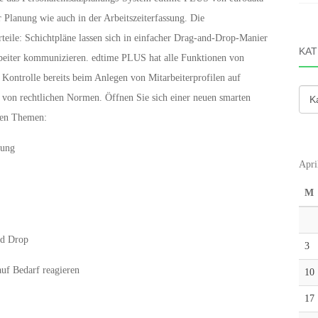
 Planung wie auch in der Arbeitszeiterfassung. Die
teile: Schichtpläne lassen sich in einfacher Drag-and-Drop-Manier
KAT
rbeiter kommunizieren. edtime PLUS hat alle Funktionen von
, Kontrolle bereits beim Anlegen von Mitarbeiterprofilen auf
Kate
n rechtlichen Normen. Öffnen Sie sich einer neuen smarten
den Themen:
sung
Apri
M
nd Drop
3
auf Bedarf reagieren
10
17