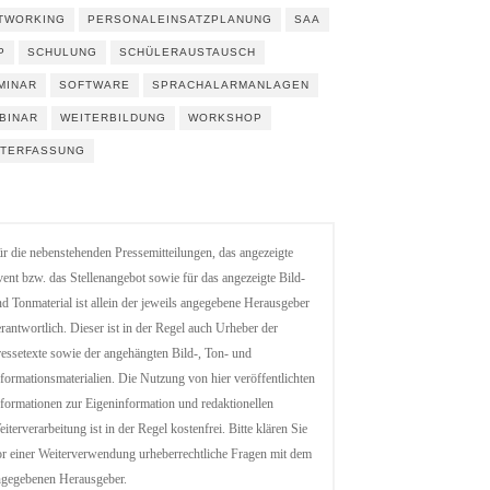
TWORKING
PERSONALEINSATZPLANUNG
SAA
P
SCHULUNG
SCHÜLERAUSTAUSCH
MINAR
SOFTWARE
SPRACHALARMANLAGEN
BINAR
WEITERBILDUNG
WORKSHOP
ITERFASSUNG
r die nebenstehenden Pressemitteilungen, das angezeigte
ent bzw. das Stellenangebot sowie für das angezeigte Bild-
d Tonmaterial ist allein der jeweils angegebene Herausgeber
rantwortlich. Dieser ist in der Regel auch Urheber der
essetexte sowie der angehängten Bild-, Ton- und
formationsmaterialien. Die Nutzung von hier veröffentlichten
formationen zur Eigeninformation und redaktionellen
iterverarbeitung ist in der Regel kostenfrei. Bitte klären Sie
r einer Weiterverwendung urheberrechtliche Fragen mit dem
ngegebenen Herausgeber.