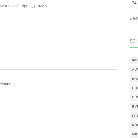
24
losem Genehmigungsprozess
« Mä
SC
90
AU
BR
eibung:
CO
DI
EV
IT
KÜ
MI