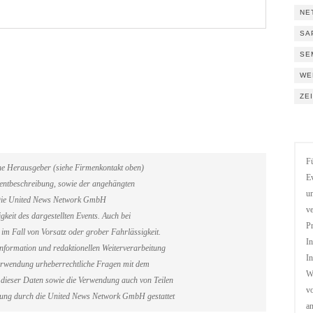
NE
SA
SE
WE
ZE
Fü
ene Herausgeber (siehe Firmenkontakt oben)
Ev
Eventbeschreibung, sowie der angehängten
un
. Die United News Network GmbH
ve
gkeit des dargestellten Events. Auch bei
Pr
im Fall von Vorsatz oder grober Fahrlässigkeit.
In
information und redaktionellen Weiterverarbeitung
In
erverwendung urheberrechtliche Fragen mit dem
We
dieser Daten sowie die Verwendung auch von Teilen
vo
gung durch die United News Network GmbH gestattet
a