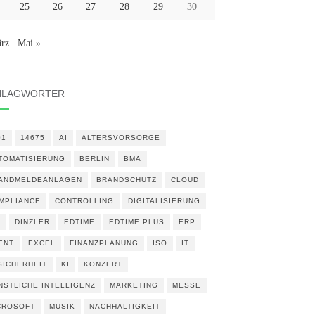
25
26
27
28
29
30
rz
Mai »
HLAGWÖRTER
01
14675
AI
ALTERSVORSORGE
TOMATISIERUNG
BERLIN
BMA
ANDMELDEANLAGEN
BRANDSCHUTZ
CLOUD
MPLIANCE
CONTROLLING
DIGITALISIERUNG
N
DINZLER
EDTIME
EDTIME PLUS
ERP
ENT
EXCEL
FINANZPLANUNG
ISO
IT
 SICHERHEIT
KI
KONZERT
NSTLICHE INTELLIGENZ
MARKETING
MESSE
CROSOFT
MUSIK
NACHHALTIGKEIT