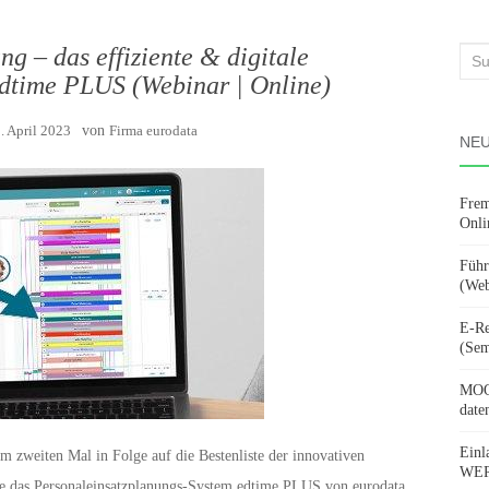
g – das effiziente & digitale
Suc
time PLUS (Webinar | Online)
nach
. April 2023
von
Firma eurodata
NEU
Frem
Onli
Führ
(Web
E-Re
(Sem
MOOV
date
Einl
m zweiten Mal in Folge auf die Bestenliste der innovativen
WERD
e das Personaleinsatzplanungs-System edtime PLUS von eurodata