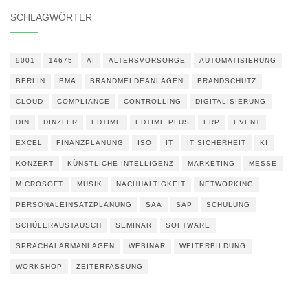
SCHLAGWÖRTER
9001
14675
AI
ALTERSVORSORGE
AUTOMATISIERUNG
BERLIN
BMA
BRANDMELDEANLAGEN
BRANDSCHUTZ
CLOUD
COMPLIANCE
CONTROLLING
DIGITALISIERUNG
DIN
DINZLER
EDTIME
EDTIME PLUS
ERP
EVENT
EXCEL
FINANZPLANUNG
ISO
IT
IT SICHERHEIT
KI
KONZERT
KÜNSTLICHE INTELLIGENZ
MARKETING
MESSE
MICROSOFT
MUSIK
NACHHALTIGKEIT
NETWORKING
PERSONALEINSATZPLANUNG
SAA
SAP
SCHULUNG
SCHÜLERAUSTAUSCH
SEMINAR
SOFTWARE
SPRACHALARMANLAGEN
WEBINAR
WEITERBILDUNG
WORKSHOP
ZEITERFASSUNG