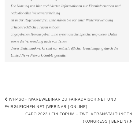
Die Nutzung von hier archivierten Informationen zur Eigeninformation und
redaktionellen Weiterverarbeitung
ist in der Regel kostenfrei. Bitte klären Sie vor einer Weiterverwendung
urheberrechtliche Fragen mit dem
angegebenen Herausgeber. Eine systematische Speicherung dieser Daten
sowie die Verwendung auch von Teilen
dieses Datenbankwerks sind nur mit schriftlicher Genehmigung durch die
United News Network GmbH gestattet
Beitragsnavigation
IVFP.SOFTWAREWEBINAR ZU FAIRADVISOR.NET UND
FAIRGLEICHEN.NET (WEBINAR | ONLINE)
C4PO 2023 / EIN FORUM – ZWEI VERANSTALTUNGEN
(KONGRESS | BERLIN)