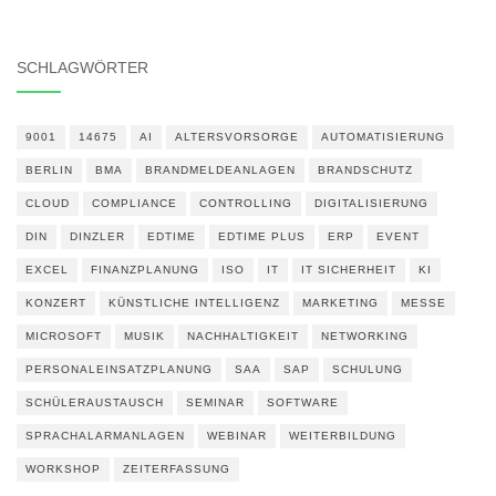
SCHLAGWÖRTER
9001
14675
AI
ALTERSVORSORGE
AUTOMATISIERUNG
BERLIN
BMA
BRANDMELDEANLAGEN
BRANDSCHUTZ
CLOUD
COMPLIANCE
CONTROLLING
DIGITALISIERUNG
DIN
DINZLER
EDTIME
EDTIME PLUS
ERP
EVENT
EXCEL
FINANZPLANUNG
ISO
IT
IT SICHERHEIT
KI
KONZERT
KÜNSTLICHE INTELLIGENZ
MARKETING
MESSE
MICROSOFT
MUSIK
NACHHALTIGKEIT
NETWORKING
PERSONALEINSATZPLANUNG
SAA
SAP
SCHULUNG
SCHÜLERAUSTAUSCH
SEMINAR
SOFTWARE
SPRACHALARMANLAGEN
WEBINAR
WEITERBILDUNG
WORKSHOP
ZEITERFASSUNG