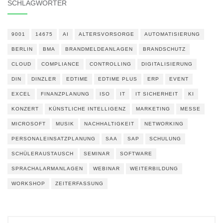
SCHLAGWÖRTER
9001
14675
AI
ALTERSVORSORGE
AUTOMATISIERUNG
BERLIN
BMA
BRANDMELDEANLAGEN
BRANDSCHUTZ
CLOUD
COMPLIANCE
CONTROLLING
DIGITALISIERUNG
DIN
DINZLER
EDTIME
EDTIME PLUS
ERP
EVENT
EXCEL
FINANZPLANUNG
ISO
IT
IT SICHERHEIT
KI
KONZERT
KÜNSTLICHE INTELLIGENZ
MARKETING
MESSE
MICROSOFT
MUSIK
NACHHALTIGKEIT
NETWORKING
PERSONALEINSATZPLANUNG
SAA
SAP
SCHULUNG
SCHÜLERAUSTAUSCH
SEMINAR
SOFTWARE
SPRACHALARMANLAGEN
WEBINAR
WEITERBILDUNG
WORKSHOP
ZEITERFASSUNG