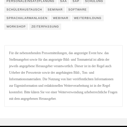
PERSONALEINSATZPLANUNG
SAA
SAP
SCHULUNG
SCHÜLERAUSTAUSCH
SEMINAR
SOFTWARE
SPRACHALARMANLAGEN
WEBINAR
WEITERBILDUNG
WORKSHOP
ZEITERFASSUNG
Für die nebenstehenden Pressemitteilungen, das angezeigte Event bzw. das
Stellenangebot sowie für das angezeigte Bild- und Tonmaterial ist allein der
jeweils angegebene Herausgeber verantwortlich. Dieser ist in der Regel auch
Urheber der Pressetexte sowie der angehängten Bild-, Ton- und
Informationsmaterialien. Die Nutzung von hier veröffentlichten Informationen
zur Eigeninformation und redaktionellen Weiterverarbeitung ist in der Regel
kostenfrei. Bitte klären Sie vor einer Weiterverwendung urheberrechtliche Fragen
mit dem angegebenen Herausgeber.