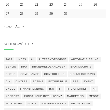
20
21
22
23
24
25
26
27
28
29
30
31
« Feb.
Apr. »
SCHLAGWÖRTER
9001
14675
AI
ALTERSVORSORGE
AUTOMATISIERUNG
BERLIN
BMA
BRANDMELDEANLAGEN
BRANDSCHUTZ
CLOUD
COMPLIANCE
CONTROLLING
DIGITALISIERUNG
DIN
DINZLER
EDTIME
EDTIME PLUS
ERP
EVENT
EXCEL
FINANZPLANUNG
ISO
IT
IT SICHERHEIT
KI
KONZERT
KÜNSTLICHE INTELLIGENZ
MARKETING
MESSE
MICROSOFT
MUSIK
NACHHALTIGKEIT
NETWORKING