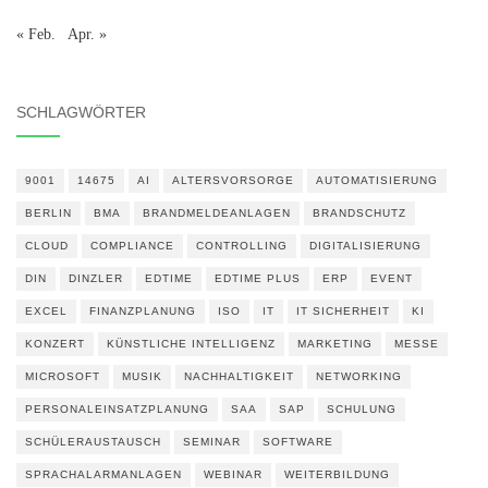
« Feb.
Apr. »
SCHLAGWÖRTER
9001
14675
AI
ALTERSVORSORGE
AUTOMATISIERUNG
BERLIN
BMA
BRANDMELDEANLAGEN
BRANDSCHUTZ
CLOUD
COMPLIANCE
CONTROLLING
DIGITALISIERUNG
DIN
DINZLER
EDTIME
EDTIME PLUS
ERP
EVENT
EXCEL
FINANZPLANUNG
ISO
IT
IT SICHERHEIT
KI
KONZERT
KÜNSTLICHE INTELLIGENZ
MARKETING
MESSE
MICROSOFT
MUSIK
NACHHALTIGKEIT
NETWORKING
PERSONALEINSATZPLANUNG
SAA
SAP
SCHULUNG
SCHÜLERAUSTAUSCH
SEMINAR
SOFTWARE
SPRACHALARMANLAGEN
WEBINAR
WEITERBILDUNG