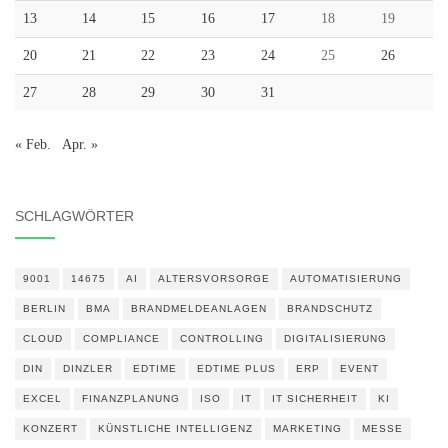
13
14
15
16
17
18
19
20
21
22
23
24
25
26
27
28
29
30
31
« Feb.
Apr. »
SCHLAGWÖRTER
9001
14675
AI
ALTERSVORSORGE
AUTOMATISIERUNG
BERLIN
BMA
BRANDMELDEANLAGEN
BRANDSCHUTZ
CLOUD
COMPLIANCE
CONTROLLING
DIGITALISIERUNG
DIN
DINZLER
EDTIME
EDTIME PLUS
ERP
EVENT
EXCEL
FINANZPLANUNG
ISO
IT
IT SICHERHEIT
KI
KONZERT
KÜNSTLICHE INTELLIGENZ
MARKETING
MESSE