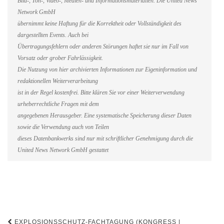
Bild-, Ton-, Video-, Medien- und Informationsmaterialien. Die United News
Network GmbH
übernimmt keine Haftung für die Korrektheit oder Vollständigkeit des
dargestellten Events. Auch bei
Übertragungsfehlern oder anderen Störungen haftet sie nur im Fall von
Vorsatz oder grober Fahrlässigkeit.
Die Nutzung von hier archivierten Informationen zur Eigeninformation und
redaktionellen Weiterverarbeitung
ist in der Regel kostenfrei. Bitte klären Sie vor einer Weiterverwendung
urheberrechtliche Fragen mit dem
angegebenen Herausgeber. Eine systematische Speicherung dieser Daten
sowie die Verwendung auch von Teilen
dieses Datenbankwerks sind nur mit schriftlicher Genehmigung durch die
United News Network GmbH gestattet
Beitragsnavigation
EXPLOSIONSSCHUTZ-FACHTAGUNG (KONGRESS |