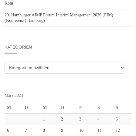
Köln)
20. Hamburger AIMP Forum Interim Management 2026 (FIM)
(Konferenz | Hamburg)
KATEGORIEN
Kategorien
März 2023
M
D
M
D
F
S
S
1
2
3
4
5
6
7
8
9
10
11
12