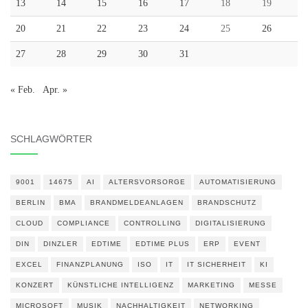
13
14
15
16
17
18
19
20
21
22
23
24
25
26
27
28
29
30
31
« Feb.
Apr. »
SCHLAGWÖRTER
9001
14675
AI
ALTERSVORSORGE
AUTOMATISIERUNG
BERLIN
BMA
BRANDMELDEANLAGEN
BRANDSCHUTZ
CLOUD
COMPLIANCE
CONTROLLING
DIGITALISIERUNG
DIN
DINZLER
EDTIME
EDTIME PLUS
ERP
EVENT
EXCEL
FINANZPLANUNG
ISO
IT
IT SICHERHEIT
KI
KONZERT
KÜNSTLICHE INTELLIGENZ
MARKETING
MESSE
MICROSOFT
MUSIK
NACHHALTIGKEIT
NETWORKING