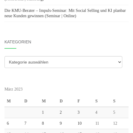
Die KMU-Berater – Impuls-Seminar: Mit Social Selling und KI planbar
neue Kunden gewinnen (Seminar | Online)
KATEGORIEN
Kategorien
März 2023
M
D
M
D
F
S
S
1
2
3
4
5
6
7
8
9
10
11
12