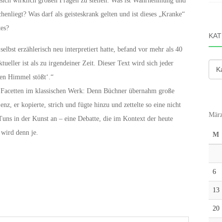
sich wirklich großen Fragen zu stellen: Was ist Wahrnehmung und
henliegt? Was darf als geisteskrank gelten und ist dieses „Kranke“
tes?
KAT
 selbst erzählerisch neu interpretiert hatte, befand vor mehr als 40
ueller ist als zu irgendeiner Zeit. Dieser Text wird sich jeder
Kate
den Himmel stößt‘.“
 Facetten im klassischen Werk: Denn Büchner übernahm große
nz, er kopierte, strich und fügte hinzu und zettelte so eine nicht
März
Tuns in der Kunst an – eine Debatte, die im Kontext der heute
 wird denn je.
M
6
13
20