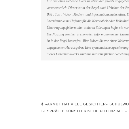
Für das oben stehende Event ist allein der jeweils angegeb
verantwortlich. Dieser ist in der Regel auch Urheber der 
Bild-, Ton-, Video-, Medien- und Informationsmaterialien
übernimmt keine Haftung für die Korrektheit oder Vollständi
Übertragungsfehlern oder anderen Störungen haftet sie nur 
Die Nutzung von hier archivierten Informationen zur Eigen
ist in der Regel kostenfrei. Bitte klären Sie vor einer Weit
angegebenen Herausgeber. Eine systematische Speicherung 
dieses Datenbankwerks sind nur mit schriftlicher Genehmi
Beitragsnavigation
»ARMUT HAT VIELE GESICHTER« SCHULWO
GESPRÄCH: KÜNSTLERISCHE POTENZIALE – 