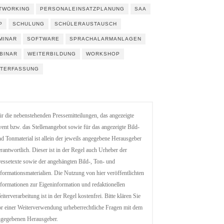
TWORKING
PERSONALEINSATZPLANUNG
SAA
P
SCHULUNG
SCHÜLERAUSTAUSCH
MINAR
SOFTWARE
SPRACHALARMANLAGEN
BINAR
WEITERBILDUNG
WORKSHOP
ITERFASSUNG
r die nebenstehenden Pressemitteilungen, das angezeigte
ent bzw. das Stellenangebot sowie für das angezeigte Bild-
d Tonmaterial ist allein der jeweils angegebene Herausgeber
rantwortlich. Dieser ist in der Regel auch Urheber der
essetexte sowie der angehängten Bild-, Ton- und
formationsmaterialien. Die Nutzung von hier veröffentlichten
formationen zur Eigeninformation und redaktionellen
iterverarbeitung ist in der Regel kostenfrei. Bitte klären Sie
r einer Weiterverwendung urheberrechtliche Fragen mit dem
ngegebenen Herausgeber.