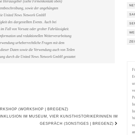
ene Herausgeber (siehe Firmenkontakt oben)
NE
Eventbeschreibung, sowie der angehängten
SA
. Die United News Network GmbH
gkeit des dargestellten Events. Auch bei
SE
im Fall von Vorsatz oder grober Fahrlässigkeit.
WE
information und redaktionellen Weiterverarbeitung
ZE
erverwendung urheberrechtliche Fragen mit dem
dieser Daten sowie die Verwendung auch von Teilen
gung durch die United News Network GmbH gestattet
Fü
Ev
un
ve
Pr
In
RKSHOP (WORKSHOP | BREGENZ)
In
INKLUSION IM MUSEUM, VIER KUNSTHISTORIKERINNEN IM
We
GESPRÄCH (SONSTIGES | BREGENZ)
vo
a