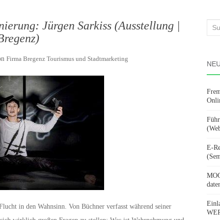
ierung: Jürgen Sarkiss (Ausstellung |
Suc
Bregenz)
nach
on
Firma Bregenz Tourismus und Stadtmarketing
NEU
Frem
Onli
Führ
(Web
E-Re
(Sem
MOOV
date
Einl
e Flucht in den Wahnsinn. Von Büchner verfasst während seiner
WERD