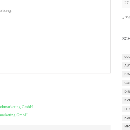
27
eibung:
« Fe
SC
90
AU
BR
CO
DI
EV
Stadtmarketing GmbH
IT
tmarketing GmbH
KÜ
MI