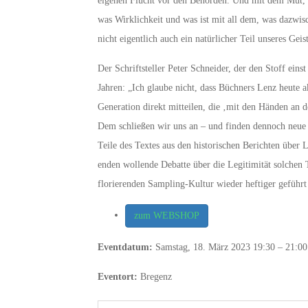
eigenen Flucht vor den Behörden. Und mit dem Mut, 
was Wirklichkeit und was ist mit all dem, was dazwisc
nicht eigentlich auch ein natürlicher Teil unseres Geis
Der Schriftsteller Peter Schneider, der den Stoff einst
Jahren: „Ich glaube nicht, dass Büchners Lenz heute akt
Generation direkt mitteilen, die ‚mit den Händen an 
Dem schließen wir uns an – und finden dennoch neue
Teile des Textes aus den historischen Berichten über Le
enden wollende Debatte über die Legitimität solchen 
florierenden Sampling-Kultur wieder heftiger geführt
zum WEBSHOP
Eventdatum:
Samstag, 18. März 2023 19:30 – 21:00
Eventort:
Bregenz