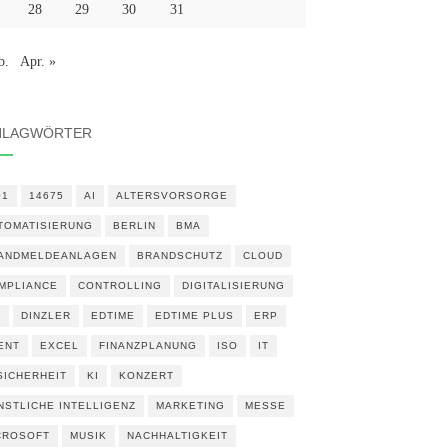
28
29
30
31
b.
Apr. »
HLAGWÖRTER
01
14675
AI
ALTERSVORSORGE
TOMATISIERUNG
BERLIN
BMA
ANDMELDEANLAGEN
BRANDSCHUTZ
CLOUD
MPLIANCE
CONTROLLING
DIGITALISIERUNG
N
DINZLER
EDTIME
EDTIME PLUS
ERP
ENT
EXCEL
FINANZPLANUNG
ISO
IT
 SICHERHEIT
KI
KONZERT
NSTLICHE INTELLIGENZ
MARKETING
MESSE
CROSOFT
MUSIK
NACHHALTIGKEIT