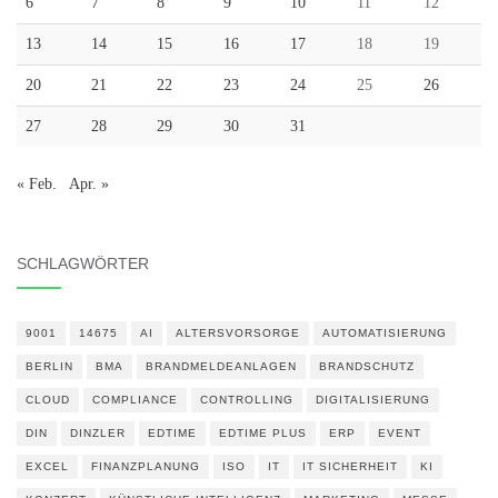
6
7
8
9
10
11
12
13
14
15
16
17
18
19
20
21
22
23
24
25
26
27
28
29
30
31
« Feb.
Apr. »
SCHLAGWÖRTER
9001
14675
AI
ALTERSVORSORGE
AUTOMATISIERUNG
BERLIN
BMA
BRANDMELDEANLAGEN
BRANDSCHUTZ
CLOUD
COMPLIANCE
CONTROLLING
DIGITALISIERUNG
DIN
DINZLER
EDTIME
EDTIME PLUS
ERP
EVENT
EXCEL
FINANZPLANUNG
ISO
IT
IT SICHERHEIT
KI