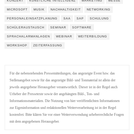
KONZERT
KÜNSTLICHE INTELLIGENZ
MARKETING
MESSE
MICROSOFT
MUSIK
NACHHALTIGKEIT
NETWORKING
PERSONALEINSATZPLANUNG
SAA
SAP
SCHULUNG
SCHÜLERAUSTAUSCH
SEMINAR
SOFTWARE
SPRACHALARMANLAGEN
WEBINAR
WEITERBILDUNG
WORKSHOP
ZEITERFASSUNG
Für die nebenstehenden Pressemitteilungen, das angezeigte Event bzw. das
Stellenangebot sowie für das angezeigte Bild- und Tonmaterial ist allein der
jeweils angegebene Herausgeber verantwortlich. Dieser ist in der Regel auch
Urheber der Pressetexte sowie der angehängten Bild-, Ton- und
Informationsmaterialien. Die Nutzung von hier veröffentlichten Informationen
zur Eigeninformation und redaktionellen Weiterverarbeitung ist in der Regel
kostenfrei. Bitte klären Sie vor einer Weiterverwendung urheberrechtliche Fragen
mit dem angegebenen Herausgeber.