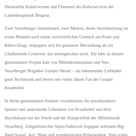
Dienststelle Kulturvereine und Ehrenamt des Kulturservices der
Landeshauptstadt Bregenz.
Zwei Vorarlberger Institutionen, zwei Marken, deren Verschmelzung im
ersten Moment nach einem wortwörtlichen Gemisch aus Kraut und
Rüben klingt, entpuppen sich bei genauerer Betrachtung als ein
Ländlemusik-Crossover, das seinesgleichen sucht. Die Idee zu diesem
gemeinsamen Projekt kam von Militärkommandant und Neo-
Vorarlberger Brigadier Gunther Hessel – ein bekennender Liebhaber
guter Rockmusik und bereits seit vielen Jahren Fan der Gruppe
Krauthobel.
In ihrem gemeinsamen Konzert verschmelzen die unverkennbare
Spielart und ansteckende Lebenslust von Krauthobel und ihrer
Buschlaband mit der Wucht und der Klangvielfalt der Militärmusik
Vorarlberg. Zeitgenössischer Alpen-Indierock begegnet zeitlosem Big-
Band-Sound, Jazz, Blues und symphonischen Klangwolken. Vom ersten