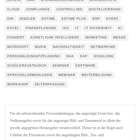
CLOUD
COMPLIANCE
CONTROLLING
DIGITALISIERUNG
DIN
DINZLER
EDTIME
EDTIME PLUS
ERP
EVENT
EXCEL
FINANZPLANUNG
ISO
IT
IT SICHERHEIT
KI
KONZERT
KÜNSTLICHE INTELLIGENZ
MARKETING
MESSE
MICROSOFT
MUSIK
NACHHALTIGKEIT
NETWORKING
PERSONALEINSATZPLANUNG
SAA
SAP
SCHULUNG
SCHÜLERAUSTAUSCH
SEMINAR
SOFTWARE
SPRACHALARMANLAGEN
WEBINAR
WEITERBILDUNG
WORKSHOP
ZEITERFASSUNG
Für die nebenstehenden Pressemitteilungen, das angezeigte Event bzw. das
Stellenangebot sowie für das angezeigte Bild- und Tonmaterial ist allein der
jeweils angegebene Herausgeber verantwortlich. Dieser ist in der Regel auch
Urheber der Pressetexte sowie der angehängten Bild-, Ton- und