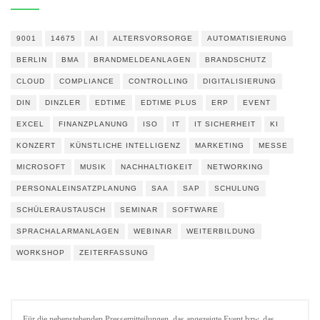
9001
14675
AI
ALTERSVORSORGE
AUTOMATISIERUNG
BERLIN
BMA
BRANDMELDEANLAGEN
BRANDSCHUTZ
CLOUD
COMPLIANCE
CONTROLLING
DIGITALISIERUNG
DIN
DINZLER
EDTIME
EDTIME PLUS
ERP
EVENT
EXCEL
FINANZPLANUNG
ISO
IT
IT SICHERHEIT
KI
KONZERT
KÜNSTLICHE INTELLIGENZ
MARKETING
MESSE
MICROSOFT
MUSIK
NACHHALTIGKEIT
NETWORKING
PERSONALEINSATZPLANUNG
SAA
SAP
SCHULUNG
SCHÜLERAUSTAUSCH
SEMINAR
SOFTWARE
SPRACHALARMANLAGEN
WEBINAR
WEITERBILDUNG
WORKSHOP
ZEITERFASSUNG
Für die nebenstehenden Pressemitteilungen, das angezeigte Event bzw. das