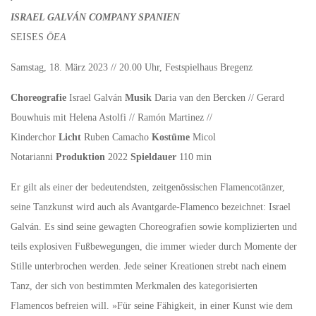
ISRAEL GALVÁN COMPANY SPANIEN
SEISES
ÖEA
Samstag, 18. März 2023 // 20.00 Uhr, Festspielhaus Bregenz
Choreografie
Israel Galván
Musik
Daria van den Bercken // Gerard
Bouwhuis mit Helena Astolfi // Ramón Martinez //
Kinderchor
Licht
Ruben Camacho
Kostüme
Micol
Notarianni
Produktion
2022
Spieldauer
110 min
Er gilt als einer der bedeutendsten, zeitgenössischen Flamencotänzer,
seine Tanzkunst wird auch als Avantgarde-Flamenco bezeichnet: Israel
Galván. Es sind seine gewagten Choreografien sowie komplizierten und
teils explosiven Fußbewegungen, die immer wieder durch Momente der
Stille unterbrochen werden. Jede seiner Kreationen strebt nach einem
Tanz, der sich von bestimmten Merkmalen des kategorisierten
Flamencos befreien will. »Für seine Fähigkeit, in einer Kunst wie dem