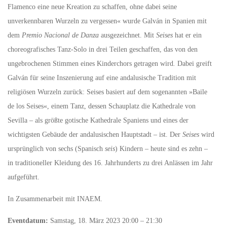
Flamenco eine neue Kreation zu schaffen, ohne dabei seine
unverkennbaren Wurzeln zu vergessen« wurde Galván in Spanien mit
dem
Premio Nacional de Danza
ausgezeichnet. Mit
Seises
hat er ein
choreografisches Tanz-Solo in drei Teilen geschaffen, das von den
ungebrochenen Stimmen eines Kinderchors getragen wird
.
Dabei greift
Galván
für seine Inszenierung auf eine andalusische Tradition mit
religiösen Wurzeln zurück: Seises basiert auf dem sogenannten »Baile
de los Seises«, einem Tanz, dessen Schauplatz die Kathedrale von
Sevilla – als größte gotische Kathedrale Spaniens und eines der
wichtigsten Gebäude der andalusischen Hauptstadt – ist. Der
Seises
wird
ursprünglich von sechs (Spanisch
seis
) Kindern – heute sind es zehn –
in traditioneller Kleidung des 16. Jahrhunderts zu drei Anlässen im Jahr
aufgeführt.
In Zusammenarbeit mit INAEM.
Eventdatum:
Samstag, 18. März 2023 20:00 – 21:30