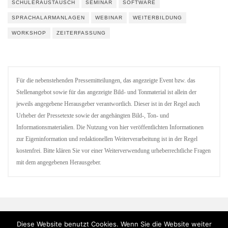
SCHÜLERAUSTAUSCH
SEMINAR
SOFTWARE
SPRACHALARMANLAGEN
WEBINAR
WEITERBILDUNG
WORKSHOP
ZEITERFASSUNG
Für die nebenstehenden Pressemitteilungen, das angezeigte Event bzw. das
Stellenangebot sowie für das angezeigte Bild- und Tonmaterial ist allein der
jeweils angegebene Herausgeber verantwortlich. Dieser ist in der Regel auch
Urheber der Pressetexte sowie der angehängten Bild-, Ton- und
Informationsmaterialien. Die Nutzung von hier veröffentlichten Informationen
zur Eigeninformation und redaktionellen Weiterverarbeitung ist in der Regel
kostenfrei. Bitte klären Sie vor einer Weiterverwendung urheberrechtliche Fragen
mit dem angegebenen Herausgeber.
Diese Website benutzt Cookies. Wenn Sie die Website weiter