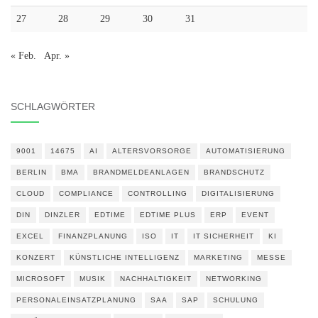
27
28
29
30
31
« Feb.
Apr. »
SCHLAGWÖRTER
9001
14675
AI
ALTERSVORSORGE
AUTOMATISIERUNG
BERLIN
BMA
BRANDMELDEANLAGEN
BRANDSCHUTZ
CLOUD
COMPLIANCE
CONTROLLING
DIGITALISIERUNG
DIN
DINZLER
EDTIME
EDTIME PLUS
ERP
EVENT
EXCEL
FINANZPLANUNG
ISO
IT
IT SICHERHEIT
KI
KONZERT
KÜNSTLICHE INTELLIGENZ
MARKETING
MESSE
MICROSOFT
MUSIK
NACHHALTIGKEIT
NETWORKING
PERSONALEINSATZPLANUNG
SAA
SAP
SCHULUNG