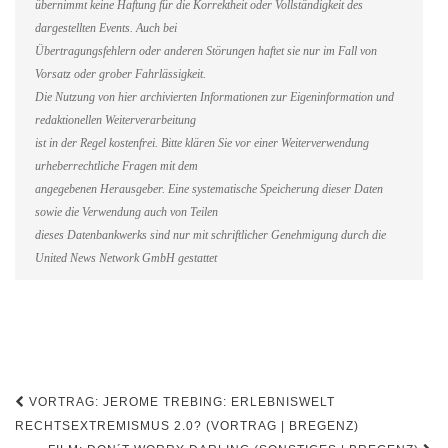
übernimmt keine Haftung für die Korrektheit oder Vollständigkeit des
dargestellten Events. Auch bei
Übertragungsfehlern oder anderen Störungen haftet sie nur im Fall von
Vorsatz oder grober Fahrlässigkeit.
Die Nutzung von hier archivierten Informationen zur Eigeninformation und
redaktionellen Weiterverarbeitung
ist in der Regel kostenfrei. Bitte klären Sie vor einer Weiterverwendung
urheberrechtliche Fragen mit dem
angegebenen Herausgeber. Eine systematische Speicherung dieser Daten
sowie die Verwendung auch von Teilen
dieses Datenbankwerks sind nur mit schriftlicher Genehmigung durch die
United News Network GmbH gestattet
Beitragsnavigation
VORTRAG: JEROME TREBING: ERLEBNISWELT
RECHTSEXTREMISMUS 2.0? (VORTRAG | BREGENZ)