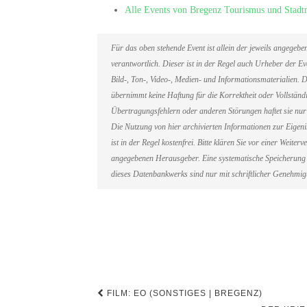
Alle Events von Bregenz Tourismus und Stad
Für das oben stehende Event ist allein der jeweils angegeb
verantwortlich. Dieser ist in der Regel auch Urheber der 
Bild-, Ton-, Video-, Medien- und Informationsmaterialien
übernimmt keine Haftung für die Korrektheit oder Vollständi
Übertragungsfehlern oder anderen Störungen haftet sie nur 
Die Nutzung von hier archivierten Informationen zur Eigen
ist in der Regel kostenfrei. Bitte klären Sie vor einer Weit
angegebenen Herausgeber. Eine systematische Speicherung 
dieses Datenbankwerks sind nur mit schriftlicher Genehmi
Beitragsnavigation
FILM: EO (SONSTIGES | BREGENZ)