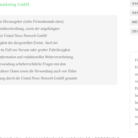
SA
tmarketing GmbH
SE
ene Herausgeber (siehe Firmenkontakt oben)
WE
Eventbeschreibung, sowie der angehängten
ZE
. Die United News Network GmbH
gkeit des dargestellten Events. Auch bei
im Fall von Vorsatz oder grober Fahrlässigkeit.
information und redaktionellen Weiterverarbeitung
Fü
erverwendung urheberrechtliche Fragen mit dem
Ev
dieser Daten sowie die Verwendung auch von Teilen
un
gung durch die United News Network GmbH gestattet
ve
Pr
In
In
We
vo
a