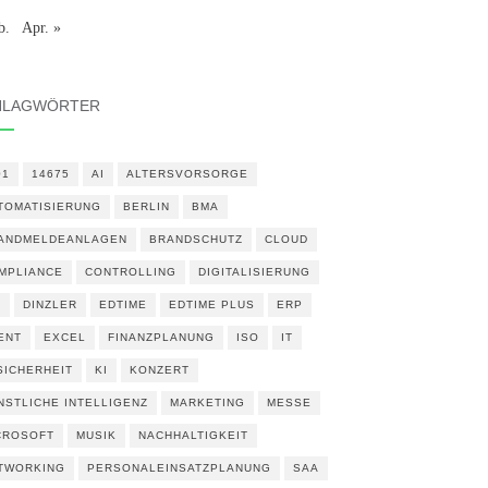
b.
Apr. »
HLAGWÖRTER
01
14675
AI
ALTERSVORSORGE
TOMATISIERUNG
BERLIN
BMA
ANDMELDEANLAGEN
BRANDSCHUTZ
CLOUD
MPLIANCE
CONTROLLING
DIGITALISIERUNG
N
DINZLER
EDTIME
EDTIME PLUS
ERP
ENT
EXCEL
FINANZPLANUNG
ISO
IT
 SICHERHEIT
KI
KONZERT
NSTLICHE INTELLIGENZ
MARKETING
MESSE
CROSOFT
MUSIK
NACHHALTIGKEIT
TWORKING
PERSONALEINSATZPLANUNG
SAA