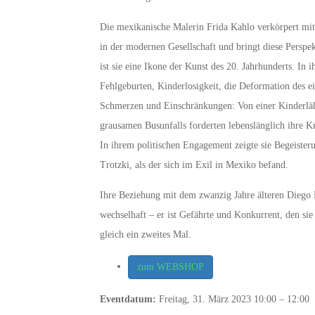
Die mexikanische Malerin Frida Kahlo verkörpert mit
in der modernen Gesellschaft und bringt diese Perspe
ist sie eine Ikone der Kunst des 20. Jahrhunderts. In 
Fehlgeburten, Kinderlosigkeit, die Deformation des ei
Schmerzen und Einschränkungen: Von einer Kinderlähm
grausamen Busunfalls forderten lebenslänglich ihre Kr
In ihrem politischen Engagement zeigte sie Begeist
Trotzki, als der sich im Exil in Mexiko befand.
Ihre Beziehung mit dem zwanzig Jahre älteren Diego R
wechselhaft – er ist Gefährte und Konkurrent, den sie
gleich ein zweites Mal.
zum WEBSHOP
Eventdatum:
Freitag, 31. März 2023 10:00 – 12:00