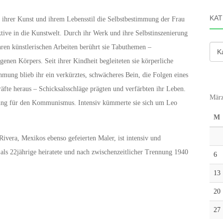
KAT
 ihrer Kunst und ihrem Lebensstil die Selbstbestimmung der Frau
ktive in die Kunstwelt. Durch ihr Werk und ihre Selbstinszenierung
ihren künstlerischen Arbeiten berührt sie Tabuthemen –
Kate
genen Körpers. Seit ihrer Kindheit begleiteten sie körperliche
ung blieb ihr ein verkürztes, schwächeres Bein, die Folgen eines
äfte heraus – Schicksalsschläge prägten und verfärbten ihr Leben.
März
erung für den Kommunismus. Intensiv kümmerte sie sich um Leo
M
ivera, Mexikos ebenso gefeierten Maler, ist intensiv und
 als 22jährige heiratete und nach zwischenzeitlicher Trennung 1940
6
13
20
27