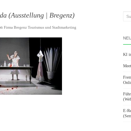
da (Ausstellung | Bregenz)
Suc
nach
on
Firma Bregenz Tourismus und Stadtmarketing
NEU
KI i
Meet
Frem
Onli
Führ
(Web
E-Re
(Sem