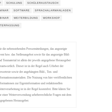
P
SCHULUNG
SCHÜLERAUSTAUSCH
MINAR
SOFTWARE
SPRACHALARMANLAGEN
BINAR
WEITERBILDUNG
WORKSHOP
ITERFASSUNG
r die nebenstehenden Pressemitteilungen, das angezeigte
ent bzw. das Stellenangebot sowie für das angezeigte Bild-
d Tonmaterial ist allein der jeweils angegebene Herausgeber
rantwortlich. Dieser ist in der Regel auch Urheber der
essetexte sowie der angehängten Bild-, Ton- und
formationsmaterialien. Die Nutzung von hier veröffentlichten
formationen zur Eigeninformation und redaktionellen
iterverarbeitung ist in der Regel kostenfrei. Bitte klären Sie
r einer Weiterverwendung urheberrechtliche Fragen mit dem
ngegebenen Herausgeber.