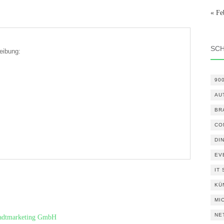
« Fe
SC
eibung:
90
AU
BR
CO
DI
EV
IT
KÜ
MI
NE
Stadtmarketing GmbH