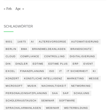
« Feb.
Apr. »
SCHLAGWÖRTER
9001
14675
AI
ALTERSVORSORGE
AUTOMATISIERUNG
BERLIN
BMA
BRANDMELDEANLAGEN
BRANDSCHUTZ
CLOUD
COMPLIANCE
CONTROLLING
DIGITALISIERUNG
DIN
DINZLER
EDTIME
EDTIME PLUS
ERP
EVENT
EXCEL
FINANZPLANUNG
ISO
IT
IT SICHERHEIT
KI
KONZERT
KÜNSTLICHE INTELLIGENZ
MARKETING
MESSE
MICROSOFT
MUSIK
NACHHALTIGKEIT
NETWORKING
PERSONALEINSATZPLANUNG
SAA
SAP
SCHULUNG
SCHÜLERAUSTAUSCH
SEMINAR
SOFTWARE
SPRACHALARMANLAGEN
WEBINAR
WEITERBILDUNG