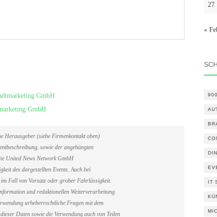
27
« Fe
SC
Stadtmarketing GmbH
90
tmarketing GmbH
AU
BR
ene Herausgeber (siehe Firmenkontakt oben)
CO
Eventbeschreibung, sowie der angehängten
DI
. Die United News Network GmbH
EV
gkeit des dargestellten Events. Auch bei
im Fall von Vorsatz oder grober Fahrlässigkeit.
IT
information und redaktionellen Weiterverarbeitung
KÜ
erverwendung urheberrechtliche Fragen mit dem
MI
dieser Daten sowie die Verwendung auch von Teilen