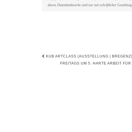
dieses Datenbankwerks sind nur mit schriftlicher Genehmi
Beitragsnavigation
KUB ARTCLASS (AUSSTELLUNG | BREGENZ
FREITAGS UM 5: HARTE ARBEIT FÜ