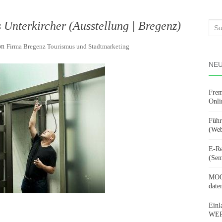
 Unterkircher (Ausstellung | Bregenz)
Suc
nach
on
Firma Bregenz Tourismus und Stadtmarketing
NEU
Frem
Onli
Führ
(Web
E-Re
(Sem
MOOV
date
Einl
WERD