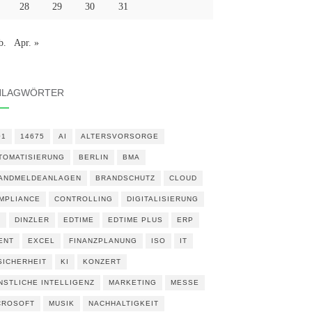
28
29
30
31
b.
Apr. »
HLAGWÖRTER
01
14675
AI
ALTERSVORSORGE
TOMATISIERUNG
BERLIN
BMA
ANDMELDEANLAGEN
BRANDSCHUTZ
CLOUD
MPLIANCE
CONTROLLING
DIGITALISIERUNG
N
DINZLER
EDTIME
EDTIME PLUS
ERP
ENT
EXCEL
FINANZPLANUNG
ISO
IT
 SICHERHEIT
KI
KONZERT
NSTLICHE INTELLIGENZ
MARKETING
MESSE
CROSOFT
MUSIK
NACHHALTIGKEIT