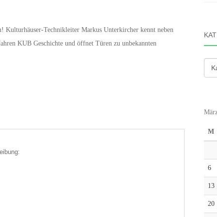
m! Kulturhäuser-Technikleiter Markus Unterkircher kennt neben
KAT
Jahren KUB Geschichte und öffnet Türen zu unbekannten
Kate
März
M
eibung:
6
13
20