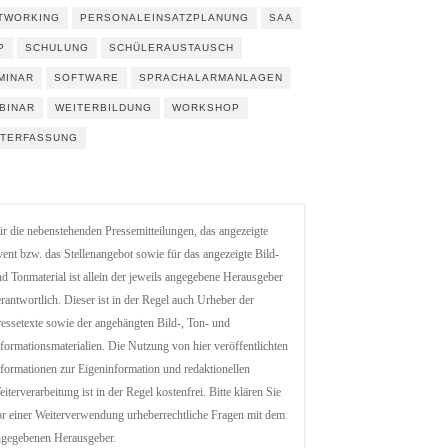
TWORKING
PERSONALEINSATZPLANUNG
SAA
P
SCHULUNG
SCHÜLERAUSTAUSCH
MINAR
SOFTWARE
SPRACHALARMANLAGEN
BINAR
WEITERBILDUNG
WORKSHOP
ITERFASSUNG
r die nebenstehenden Pressemitteilungen, das angezeigte
ent bzw. das Stellenangebot sowie für das angezeigte Bild-
d Tonmaterial ist allein der jeweils angegebene Herausgeber
rantwortlich. Dieser ist in der Regel auch Urheber der
essetexte sowie der angehängten Bild-, Ton- und
formationsmaterialien. Die Nutzung von hier veröffentlichten
formationen zur Eigeninformation und redaktionellen
iterverarbeitung ist in der Regel kostenfrei. Bitte klären Sie
r einer Weiterverwendung urheberrechtliche Fragen mit dem
ngegebenen Herausgeber.