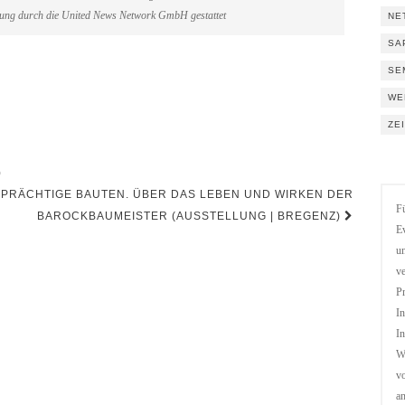
gung durch die United News Network GmbH gestattet
NE
SA
SE
WE
ZE
)
R PRÄCHTIGE BAUTEN. ÜBER DAS LEBEN UND WIRKEN DER
Fü
BAROCKBAUMEISTER (AUSSTELLUNG | BREGENZ)
Ev
un
ve
Pr
In
In
We
vo
a