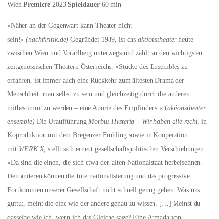
Wien
Premiere
2023
Spieldauer
60 min
»Näher an der Gegenwart kann Theater nicht
sein!«
(nachtkritik.de)
Gegründet 1989, ist das
aktionstheater
heute
zwischen Wien und Vorarlberg unterwegs und zählt zu den wichtigsten
zeitgenössischen Theatern Österreichs. »Stücke des Ensembles zu
erfahren, ist immer auch eine Rückkehr zum ältesten Drama der
Menschheit: man selbst zu sein und gleichzeitig durch die anderen
mitbestimmt zu werden – eine Aporie des Empfindens.« (
aktionstheater
ensemble)
Die Uraufführung
Morbus Hysteria – Wir haben alle recht
, in
Koproduktion mit dem Bregenzer Frühling sowie in Kooperation
mit
WERK X,
stellt sich erneut gesellschaftspolitischen Verschiebungen:
»Da sind die einen, die sich etwa den alten Nationalstaat herbeisehnen.
Den anderen können die Internationalisierung und das progressive
Fortkommen unserer Gesellschaft nicht schnell genug gehen. Was uns
guttut, meint die eine wie der andere genau zu wissen. […] Meinst du
dasselbe wie ich, wenn ich das Gleiche sage? Eine Armada von