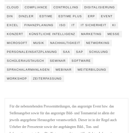
CLOUD
COMPLIANCE
CONTROLLING
DIGITALISIERUNG
DIN
DINZLER
EDTIME
EDTIME PLUS
ERP
EVENT
EXCEL
FINANZPLANUNG
ISO
IT
IT SICHERHEIT
KI
KONZERT
KÜNSTLICHE INTELLIGENZ
MARKETING
MESSE
MICROSOFT
MUSIK
NACHHALTIGKEIT
NETWORKING
PERSONALEINSATZPLANUNG
SAA
SAP
SCHULUNG
SCHÜLERAUSTAUSCH
SEMINAR
SOFTWARE
SPRACHALARMANLAGEN
WEBINAR
WEITERBILDUNG
WORKSHOP
ZEITERFASSUNG
Für die nebenstehenden Pressemitteilungen, das angezeigte Event bzw. das
Stellenangebot sowie für das angezeigte Bild- und Tonmaterial ist allein der
jeweils angegebene Herausgeber verantwortlich. Dieser ist in der Regel auch
Urheber der Pressetexte sowie der angehängten Bild-, Ton- und