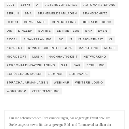
9001
14675
AI
ALTERSVORSORGE
AUTOMATISIERUNG
BERLIN
BMA
BRANDMELDEANLAGEN
BRANDSCHUTZ
CLOUD
COMPLIANCE
CONTROLLING
DIGITALISIERUNG
DIN
DINZLER
EDTIME
EDTIME PLUS
ERP
EVENT
EXCEL
FINANZPLANUNG
ISO
IT
IT SICHERHEIT
KI
KONZERT
KÜNSTLICHE INTELLIGENZ
MARKETING
MESSE
MICROSOFT
MUSIK
NACHHALTIGKEIT
NETWORKING
PERSONALEINSATZPLANUNG
SAA
SAP
SCHULUNG
SCHÜLERAUSTAUSCH
SEMINAR
SOFTWARE
SPRACHALARMANLAGEN
WEBINAR
WEITERBILDUNG
WORKSHOP
ZEITERFASSUNG
Für die nebenstehenden Pressemitteilungen, das angezeigte Event bzw. das
Stellenangebot sowie für das angezeigte Bild- und Tonmaterial ist allein der