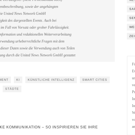
Eventbeschreibung, sowie der angehängten
SA
. Die United News Network GmbH
SE
gkeit des dargestellten Events. Auch bei
WE
im Fall von Vorsatz oder grober Fahrlässigkeit.
information und redaktionellen Weiterverarbeitung
ZE
erverwendung urheberrechtliche Fragen mit dem
dieser Daten sowie die Verwendung auch von Teilen
gung durch die United News Network GmbH gestattet
Fü
Ev
un
MENT
KI
KÜNSTLICHE INTELLIGENZ
SMART CITIES
ve
STÄDTE
Pr
In
In
We
vo
a
 KOMMUNIKATION – SO INSPIRIEREN SIE IHRE