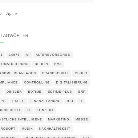
b.
Apr. »
HLAGWÖRTER
01
14675
AI
ALTERSVORSORGE
TOMATISIERUNG
BERLIN
BMA
ANDMELDEANLAGEN
BRANDSCHUTZ
CLOUD
MPLIANCE
CONTROLLING
DIGITALISIERUNG
N
DINZLER
EDTIME
EDTIME PLUS
ERP
ENT
EXCEL
FINANZPLANUNG
ISO
IT
 SICHERHEIT
KI
KONZERT
NSTLICHE INTELLIGENZ
MARKETING
MESSE
CROSOFT
MUSIK
NACHHALTIGKEIT
TWORKING
PERSONALEINSATZPLANUNG
SAA