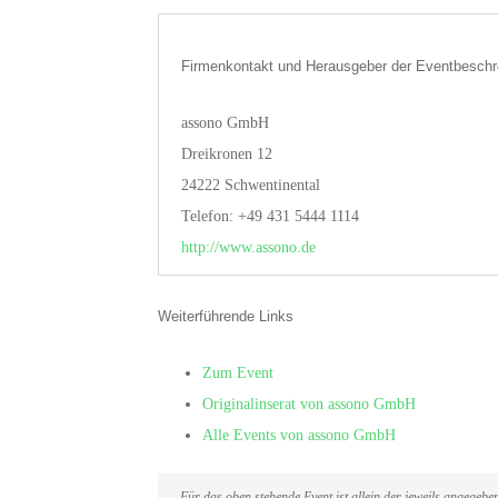
Firmenkontakt und Herausgeber der Eventbeschr
assono GmbH
Dreikronen 12
24222 Schwentinental
Telefon: +49 431 5444 1114
http://www.assono.de
Weiterführende Links
Zum Event
Originalinserat von assono GmbH
Alle Events von assono GmbH
Für das oben stehende Event ist allein der jeweils angegeb