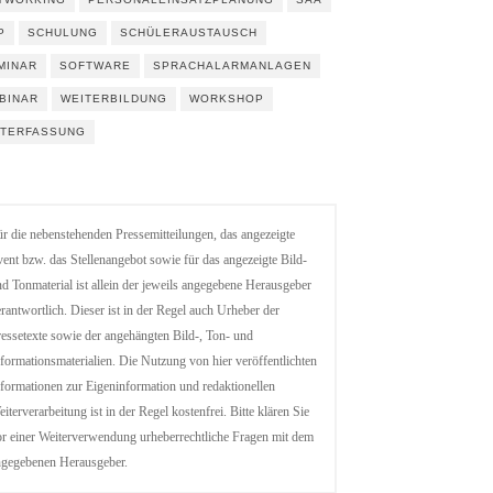
P
SCHULUNG
SCHÜLERAUSTAUSCH
MINAR
SOFTWARE
SPRACHALARMANLAGEN
BINAR
WEITERBILDUNG
WORKSHOP
ITERFASSUNG
r die nebenstehenden Pressemitteilungen, das angezeigte
ent bzw. das Stellenangebot sowie für das angezeigte Bild-
d Tonmaterial ist allein der jeweils angegebene Herausgeber
rantwortlich. Dieser ist in der Regel auch Urheber der
essetexte sowie der angehängten Bild-, Ton- und
formationsmaterialien. Die Nutzung von hier veröffentlichten
formationen zur Eigeninformation und redaktionellen
iterverarbeitung ist in der Regel kostenfrei. Bitte klären Sie
r einer Weiterverwendung urheberrechtliche Fragen mit dem
ngegebenen Herausgeber.