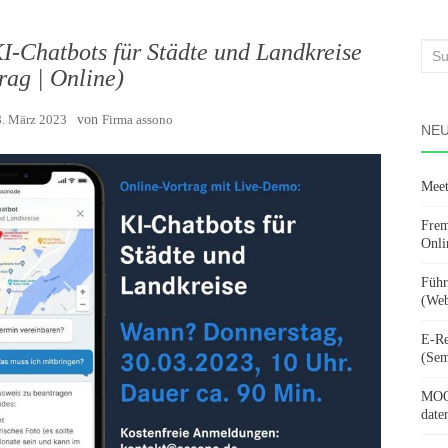
I-Chatbots für Städte und Landkreise
Suc
rag | Online)
nach
8. März 2023
von
Firma assono
NEU
Meet
Frem
Onli
Führ
(Web
E-Re
(Sem
MOOV
date