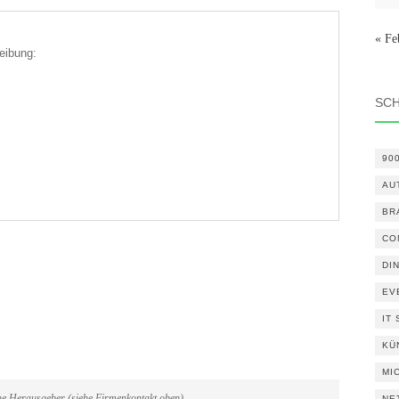
« Fe
eibung:
SC
90
AU
BR
CO
DI
EV
IT
KÜ
MI
ene Herausgeber (siehe Firmenkontakt oben)
NE