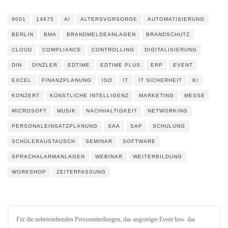
9001
14675
AI
ALTERSVORSORGE
AUTOMATISIERUNG
BERLIN
BMA
BRANDMELDEANLAGEN
BRANDSCHUTZ
CLOUD
COMPLIANCE
CONTROLLING
DIGITALISIERUNG
DIN
DINZLER
EDTIME
EDTIME PLUS
ERP
EVENT
EXCEL
FINANZPLANUNG
ISO
IT
IT SICHERHEIT
KI
KONZERT
KÜNSTLICHE INTELLIGENZ
MARKETING
MESSE
MICROSOFT
MUSIK
NACHHALTIGKEIT
NETWORKING
PERSONALEINSATZPLANUNG
SAA
SAP
SCHULUNG
SCHÜLERAUSTAUSCH
SEMINAR
SOFTWARE
SPRACHALARMANLAGEN
WEBINAR
WEITERBILDUNG
WORKSHOP
ZEITERFASSUNG
Für die nebenstehenden Pressemitteilungen, das angezeigte Event bzw. das