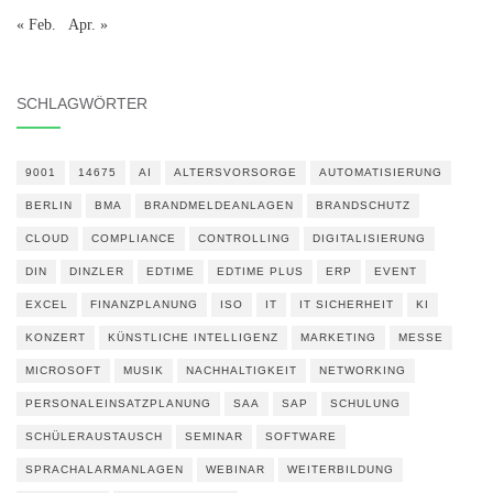
« Feb.
Apr. »
SCHLAGWÖRTER
9001
14675
AI
ALTERSVORSORGE
AUTOMATISIERUNG
BERLIN
BMA
BRANDMELDEANLAGEN
BRANDSCHUTZ
CLOUD
COMPLIANCE
CONTROLLING
DIGITALISIERUNG
DIN
DINZLER
EDTIME
EDTIME PLUS
ERP
EVENT
EXCEL
FINANZPLANUNG
ISO
IT
IT SICHERHEIT
KI
KONZERT
KÜNSTLICHE INTELLIGENZ
MARKETING
MESSE
MICROSOFT
MUSIK
NACHHALTIGKEIT
NETWORKING
PERSONALEINSATZPLANUNG
SAA
SAP
SCHULUNG
SCHÜLERAUSTAUSCH
SEMINAR
SOFTWARE
SPRACHALARMANLAGEN
WEBINAR
WEITERBILDUNG