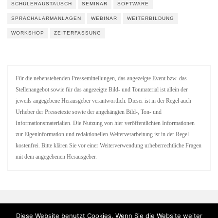
SCHÜLERAUSTAUSCH
SEMINAR
SOFTWARE
SPRACHALARMANLAGEN
WEBINAR
WEITERBILDUNG
WORKSHOP
ZEITERFASSUNG
Für die nebenstehenden Pressemitteilungen, das angezeigte Event bzw. das
Stellenangebot sowie für das angezeigte Bild- und Tonmaterial ist allein der
jeweils angegebene Herausgeber verantwortlich. Dieser ist in der Regel auch
Urheber der Pressetexte sowie der angehängten Bild-, Ton- und
Informationsmaterialien. Die Nutzung von hier veröffentlichten Informationen
zur Eigeninformation und redaktionellen Weiterverarbeitung ist in der Regel
kostenfrei. Bitte klären Sie vor einer Weiterverwendung urheberrechtliche Fragen
mit dem angegebenen Herausgeber.
Diese Website benutzt Cookies. Wenn Sie die Website weiter