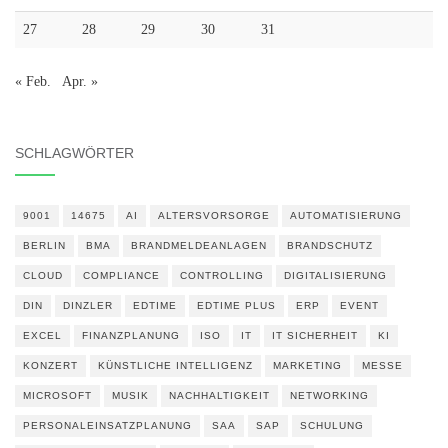
27
28
29
30
31
« Feb.
Apr. »
SCHLAGWÖRTER
9001
14675
AI
ALTERSVORSORGE
AUTOMATISIERUNG
BERLIN
BMA
BRANDMELDEANLAGEN
BRANDSCHUTZ
CLOUD
COMPLIANCE
CONTROLLING
DIGITALISIERUNG
DIN
DINZLER
EDTIME
EDTIME PLUS
ERP
EVENT
EXCEL
FINANZPLANUNG
ISO
IT
IT SICHERHEIT
KI
KONZERT
KÜNSTLICHE INTELLIGENZ
MARKETING
MESSE
MICROSOFT
MUSIK
NACHHALTIGKEIT
NETWORKING
PERSONALEINSATZPLANUNG
SAA
SAP
SCHULUNG