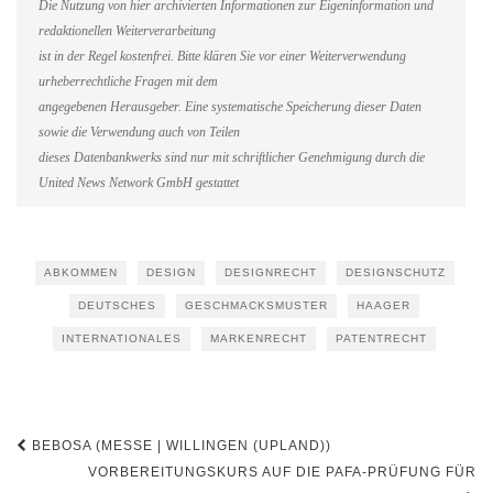
Die Nutzung von hier archivierten Informationen zur Eigeninformation und
redaktionellen Weiterverarbeitung
ist in der Regel kostenfrei. Bitte klären Sie vor einer Weiterverwendung
urheberrechtliche Fragen mit dem
angegebenen Herausgeber. Eine systematische Speicherung dieser Daten
sowie die Verwendung auch von Teilen
dieses Datenbankwerks sind nur mit schriftlicher Genehmigung durch die
United News Network GmbH gestattet
ABKOMMEN
DESIGN
DESIGNRECHT
DESIGNSCHUTZ
DEUTSCHES
GESCHMACKSMUSTER
HAAGER
INTERNATIONALES
MARKENRECHT
PATENTRECHT
Beitragsnavigation
BEBOSA (MESSE | WILLINGEN (UPLAND))
VORBEREITUNGSKURS AUF DIE PAFA-PRÜFUNG FÜR