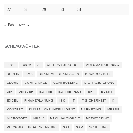
27
28
29
30
31
« Feb.
Apr. »
SCHLAGWÖRTER
9001
14675
AI
ALTERSVORSORGE
AUTOMATISIERUNG
BERLIN
BMA
BRANDMELDEANLAGEN
BRANDSCHUTZ
CLOUD
COMPLIANCE
CONTROLLING
DIGITALISIERUNG
DIN
DINZLER
EDTIME
EDTIME PLUS
ERP
EVENT
EXCEL
FINANZPLANUNG
ISO
IT
IT SICHERHEIT
KI
KONZERT
KÜNSTLICHE INTELLIGENZ
MARKETING
MESSE
MICROSOFT
MUSIK
NACHHALTIGKEIT
NETWORKING
PERSONALEINSATZPLANUNG
SAA
SAP
SCHULUNG