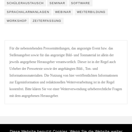
SCHÜLERAUSTAUSCH
SEMINAR
SOFTWARE
SPRACHALARMANLAGEN
WEBINAR
WEITERBILDUNG
WORKSHOP
ZEITERFASSUNG
Für die nebenstehenden Pressemitteilungen, das angezeigte Event bzw. das
Stellenangebot sowie für das angezeigte Bild- und Tonmaterial ist allein der
jeweils angegebene Herausgeber verantwortlich. Dieser ist in der Regel auch
Urheber der Pressetexte sowie der angehängten Bild-, Ton- und
Informationsmaterialien. Die Nutzung von hier veröffentlichten Informationen
zur Eigeninformation und redaktionellen Weiterverarbeitung ist in der Regel
kostenfrei. Bitte klären Sie vor einer Weiterverwendung urheberrechtliche Fragen
mit dem angegebenen Herausgeber.
Diese Website benutzt Cookies. Wenn Sie die Website weiter