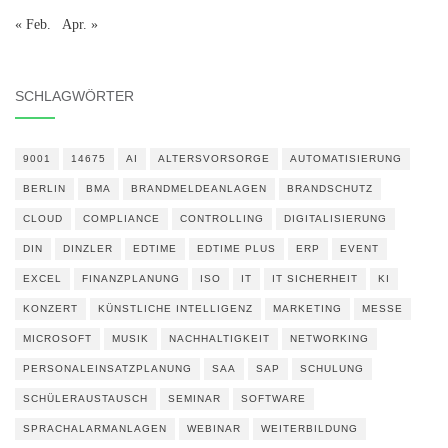
« Feb.
Apr. »
SCHLAGWÖRTER
9001
14675
AI
ALTERSVORSORGE
AUTOMATISIERUNG
BERLIN
BMA
BRANDMELDEANLAGEN
BRANDSCHUTZ
CLOUD
COMPLIANCE
CONTROLLING
DIGITALISIERUNG
DIN
DINZLER
EDTIME
EDTIME PLUS
ERP
EVENT
EXCEL
FINANZPLANUNG
ISO
IT
IT SICHERHEIT
KI
KONZERT
KÜNSTLICHE INTELLIGENZ
MARKETING
MESSE
MICROSOFT
MUSIK
NACHHALTIGKEIT
NETWORKING
PERSONALEINSATZPLANUNG
SAA
SAP
SCHULUNG
SCHÜLERAUSTAUSCH
SEMINAR
SOFTWARE
SPRACHALARMANLAGEN
WEBINAR
WEITERBILDUNG